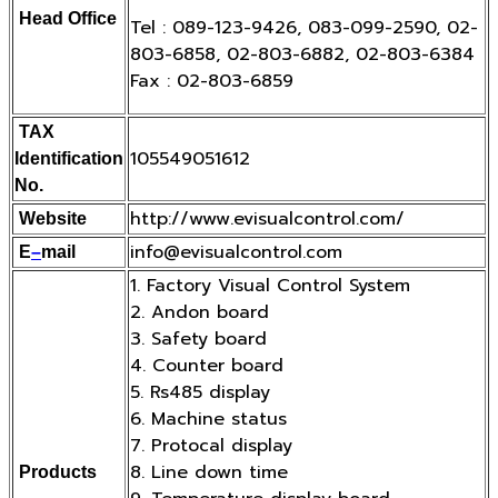
Head Office
Tel : 089-123-9426, 083-099-2590, 02-
803-6858, 02-803-6882, 02-803-6384
Fax : 02-803-6859
TAX
105549051612
Identification
No.
http://www.evisualcontrol.com/
Website
info@evisualcontrol.com
E
–
mail
1. Factory Visual Control System
2. Andon board
3. Safety board
4. Counter board
5. Rs485 display
6. Machine status
7. Protocal display
8. Line down time
Products