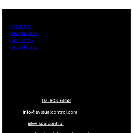
ข้อมูล
เกี่ยวกับเรา
ผลงานของเรา
วิธีการสั่งซื้อ
วิธีแจ้งโอนเงิน
ข้อมูลติดต่อ
325 ถ.กาญจนาภิเษก แขวงหลักสอง เขตบางแค
กรุงเทพฯ 10160
เบอร์โทรติดต่อ :
02-803-6858
อีเมล :
info@evisualcontrol.com
Line ID :
@evisualcontrol