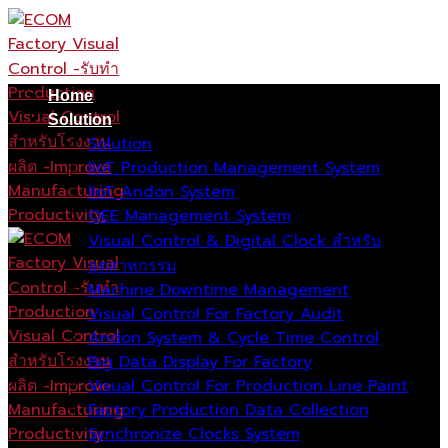
Skip
to
content
Home
Solution
Solution
IIoT Production Management System
IIoT Andon System
OEE Management System
Visual Control & Digital Clock สำหรับ
อุตสาหกรรม
Machine Downtime Management
Visual Control For Factory Audit
Andon System & Cycle Time Control
Big Data Display For Factory
Visual Control For Production Line Paint
Factory Production Data Collection
Synchronize Clocks System