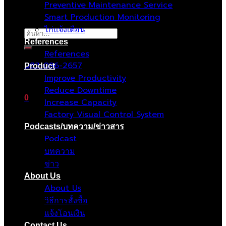
Preventive Maintenance Service
Smart Production Monitoring
ไก่แจ้งเตือน
ค้นหา:
References
References
083-096-2657
Product
Improve Productivity
Reduce Downtime
0
Increase Capacity
Factory Visual Control System
ตะกร้าสินค้า
Podcasts/บทความ/ข่าวสาร
Podcast
ไม่มีสินค้าในตะกร้า
บทความ
ข่าว
About Us
About Us
วิธีการสั้งซื้อ
แจ้งโอนเงิน
Contact Us