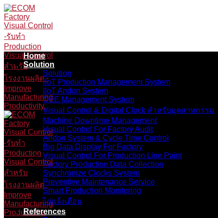
Skip
to
content
Home
Solution
Solution
IIoT Production Management System
IIoT Andon System
OEE Management System
Visual Control & Digital Clock สำหรับอุตสาหกรรม
Machine Downtime Management
Visual Control For Factory Audit
Andon System & Cycle Time Control
Big Data Display For Factory
Visual Control For Production Line Paint
Factory Production Data Collection
Synchronize Clocks System
Preventive Maintenance Service
Smart Production Monitoring
ไก่แจ้งเตือน
References