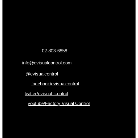
ข้อมูลติดต่อ
325 ถ.กาญจนาภิเษก แขวงหลักสอง เขตบางแค
กรุงเทพฯ 10160
เบอร์โทรติดต่อ :
02-803-6858
อีเมล :
info@evisualcontrol.com
Line ID :
@evisualcontrol
Facebook :
facebook/evisualcontrol
Twitter :
twitter/evisual_control
Youtube :
youtube/Factory Visual Control
เป็นคนแรกที่ได้รู้ก่อนใคร
รับข่าวสาร , Promotion และ ข้อเสนอสุดพิเศษก่อนใคร เพียงกรอก
Email เพื่อรับข่าวสารจากเรา