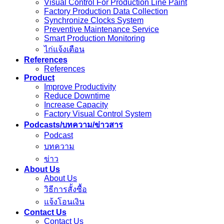
Visual Control For Production Line Paint
Factory Production Data Collection
Synchronize Clocks System
Preventive Maintenance Service
Smart Production Monitoring
ไก่แจ้งเตือน
References
References
Product
Improve Productivity
Reduce Downtime
Increase Capacity
Factory Visual Control System
Podcasts/บทความ/ข่าวสาร
Podcast
บทความ
ข่าว
About Us
About Us
วิธีการสั้งซื้อ
แจ้งโอนเงิน
Contact Us
Contact Us