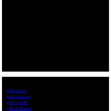
(insert contact form here)
Newsletter signup 2
(insert contact form here)
Newsletter signup 2
(insert contact form here)
These forms are included as Contact Form 7 Presets.
ข้อมูล
เกี่ยวกับเรา
ผลงานของเรา
วิธีการสั่งซื้อ
วิธีแจ้งโอนเงิน