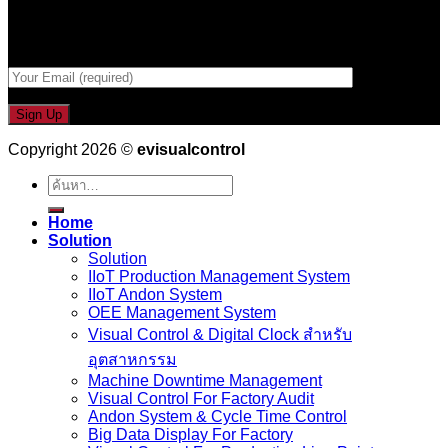
กรอกที่อยู่ Email ด้านล่าง
Copyright 2026 ©
evisualcontrol
ค้นหา:
Home
Solution
Solution
IIoT Production Management System
IIoT Andon System
OEE Management System
Visual Control & Digital Clock สำหรับ
อุตสาหกรรม
Machine Downtime Management
Visual Control For Factory Audit
Andon System & Cycle Time Control
Big Data Display For Factory