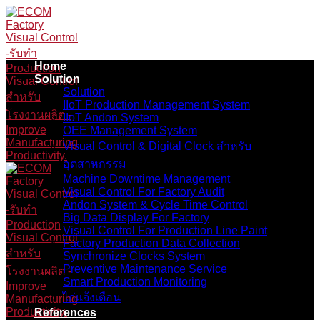
Skip
to
content
Home
Solution
Solution
IIoT Production Management System
IIoT Andon System
OEE Management System
Visual Control & Digital Clock สำหรับ
อุตสาหกรรม
Machine Downtime Management
Visual Control For Factory Audit
Andon System & Cycle Time Control
Big Data Display For Factory
Visual Control For Production Line Paint
Factory Production Data Collection
Synchronize Clocks System
Preventive Maintenance Service
Smart Production Monitoring
ไก่แจ้งเตือน
References