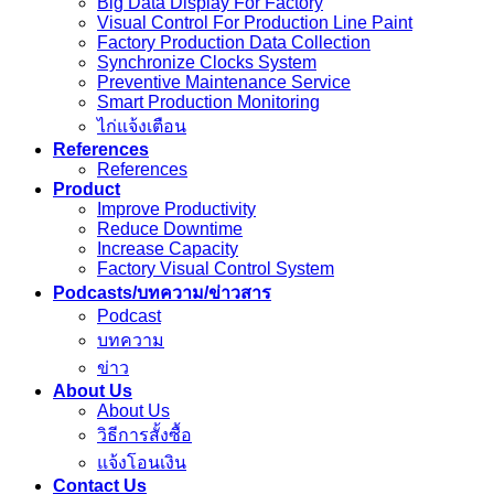
Big Data Display For Factory
Visual Control For Production Line Paint
Factory Production Data Collection
Synchronize Clocks System
Preventive Maintenance Service
Smart Production Monitoring
ไก่แจ้งเตือน
References
References
Product
Improve Productivity
Reduce Downtime
Increase Capacity
Factory Visual Control System
Podcasts/บทความ/ข่าวสาร
Podcast
บทความ
ข่าว
About Us
About Us
วิธีการสั้งซื้อ
แจ้งโอนเงิน
Contact Us