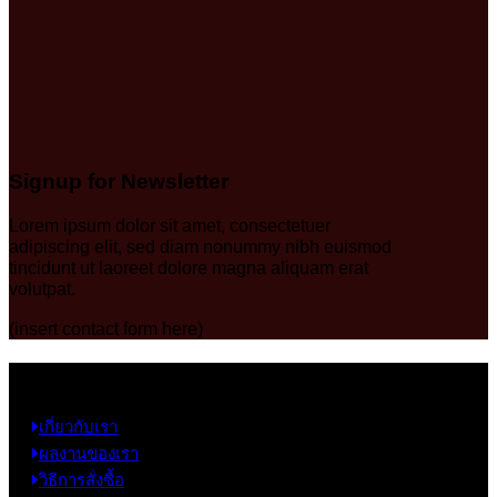
Signup for Newsletter
Lorem ipsum dolor sit amet, consectetuer
adipiscing elit, sed diam nonummy nibh euismod
tincidunt ut laoreet dolore magna aliquam erat
volutpat.
(insert contact form here)
ข้อมูล
เกี่ยวกับเรา
ผลงานของเรา
วิธีการสั่งซื้อ