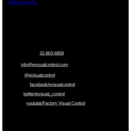
วิธีแจ้งโอนเงิน
ข้อมูลติดต่อ
325 ถ.กาญจนาภิเษก แขวงหลักสอง เขตบางแค
กรุงเทพฯ 10160
เบอร์โทรติดต่อ :
02-803-6858
อีเมล :
info@evisualcontrol.com
Line ID :
@evisualcontrol
Facebook :
facebook/evisualcontrol
Twitter :
twitter/evisual_control
Youtube :
youtube/Factory Visual Control
เป็นคนแรกที่ได้รู้ก่อนใคร
รับข่าวสาร , Promotion และ ข้อเสนอสุดพิเศษก่อนใคร เพียงกรอก