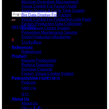
Machine Downtime Management
Visual Control For Factory Audit
Andon System & Cycle Time Control
ค้นหา:
Big Data Display For Factory
Visual Control For Production Line Paint
Factory Production Data Collection
083-096-2657
Synchronize Clocks System
Preventive Maintenance Service
Smart Production Monitoring
0
ไก่แจ้งเตือน
References
ตะกร้าสินค้า
References
Product
Improve Productivity
ไม่มีสินค้าในตะกร้า
Reduce Downtime
Increase Capacity
Factory Visual Control System
Podcasts/บทความ/ข่าวสาร
Podcast
บทความ
ข่าว
About Us
About Us
วิธีการสั้งซื้อ