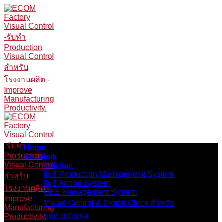
Skip
to
content
Home
Solution
Solution
IIoT Production Management System
IIoT Andon System
OEE Management System
Visual Control & Digital Clock สำหรับ
อุตสาหกรรม