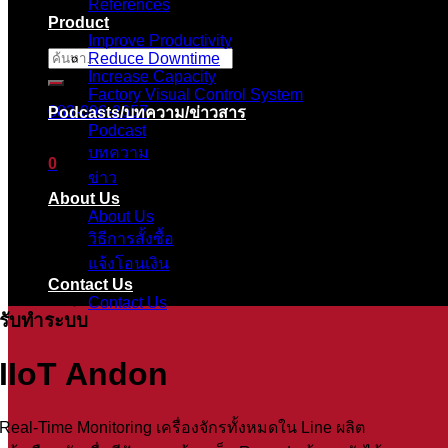
References
Product
Improve Productivity
Reduce Downtime
ค้นหา:
Increase Capacity
Factory Visual Control System
083-096-2657
Podcasts/บทความ/ข่าวสาร
Podcast
บทความ
0
ข่าว
About Us
ตะกร้าสินค้า
About Us
วิธีการสั้งซื้อ
ไม่มีสินค้าในตะกร้า
แจ้งโอนเงิน
Contact Us
Contact Us
รับทำระบบ
IIoT Andon
Real-Time Monitoring เครื่องจักรทั้งหมดใน Line ผลิต