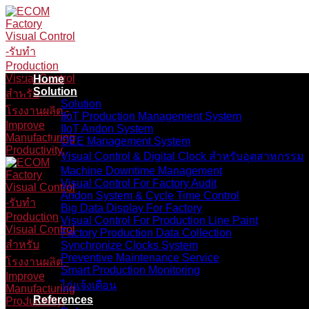
Skip
to
content
Home
Solution
Solution
IIoT Production Management System
IIoT Andon System
OEE Management System
Visual Control & Digital Clock สำหรับอุตสาหกรรม
Machine Downtime Management
Visual Control For Factory Audit
Andon System & Cycle Time Control
Big Data Display For Factory
Visual Control For Production Line Paint
Factory Production Data Collection
Synchronize Clocks System
Preventive Maintenance Service
Smart Production Monitoring
ไก่แจ้งเตือน
References