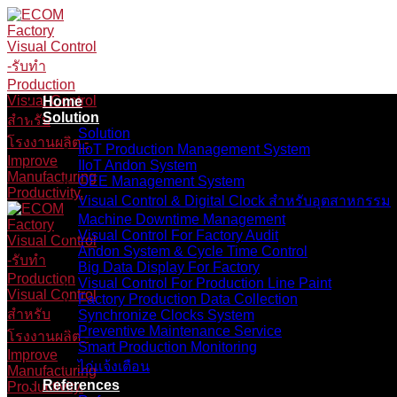
Skip
to
content
Home
Solution
Solution
IIoT Production Management System
IIoT Andon System
OEE Management System
Visual Control & Digital Clock สำหรับอุตสาหกรรม
Machine Downtime Management
Visual Control For Factory Audit
Andon System & Cycle Time Control
Big Data Display For Factory
Visual Control For Production Line Paint
Factory Production Data Collection
Synchronize Clocks System
Preventive Maintenance Service
Smart Production Monitoring
ไก่แจ้งเตือน
References