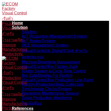
Skip
to
content
Home
Solution
Solution
IIoT Production Management System
IIoT Andon System
OEE Management System
Visual Control & Digital Clock สำหรับ
อุตสาหกรรม
Machine Downtime Management
Visual Control For Factory Audit
Andon System & Cycle Time Control
Big Data Display For Factory
Visual Control For Production Line Paint
Factory Production Data Collection
Synchronize Clocks System
Preventive Maintenance Service
Smart Production Monitoring
ไก่แจ้งเตือน
References