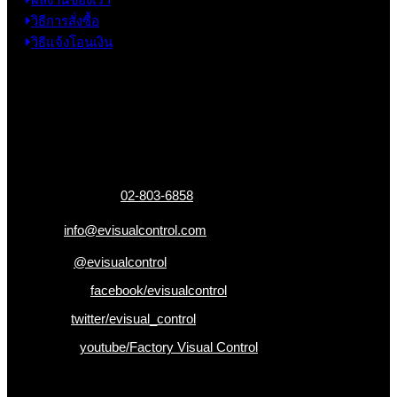
วิธีการสั่งซื้อ
วิธีแจ้งโอนเงิน
ข้อมูลติดต่อ
325 ถ.กาญจนาภิเษก แขวงหลักสอง เขตบางแค
กรุงเทพฯ 10160
เบอร์โทรติดต่อ :
02-803-6858
อีเมล :
info@evisualcontrol.com
Line ID :
@evisualcontrol
Facebook :
facebook/evisualcontrol
Twitter :
twitter/evisual_control
Youtube :
youtube/Factory Visual Control
เป็นคนแรกที่ได้รู้ก่อนใคร