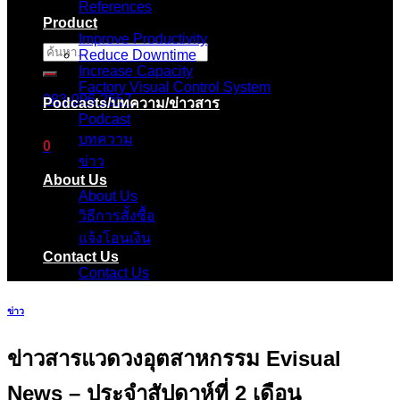
References
Product
Improve Productivity
ค้นหา:
Reduce Downtime
Increase Capacity
Factory Visual Control System
083-096-2657
Podcasts/บทความ/ข่าวสาร
Podcast
บทความ
0
ข่าว
About Us
ตะกร้าสินค้า
About Us
วิธีการสั้งซื้อ
ไม่มีสินค้าในตะกร้า
แจ้งโอนเงิน
Contact Us
Contact Us
ข่าว
ข่าวสารแวดวงอุตสาหกรรม Evisual
News – ประจำสัปดาห์ที่ 2 เดือน