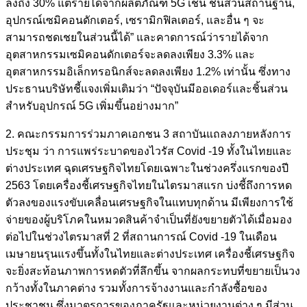
ลงถึง 30% แต่รายได้จากผลิตภัณฑ์ 5G เช่น ชิ้นส่วนสถานีฐาน,
อุปกรณ์เซมิคอนดักเตอร์, เซรามิกฟิลเตอร์, และอื่น ๆ จะ
สามารถชดเชยในส่วนนี้ได้” และคาดการณ์ว่ารายได้จาก
อุตสาหกรรมเซมิคอนดักเตอร์จะลดลงเพียง 3.3% และ
อุตสาหกรรมอิเล็กทรอนิกส์จะลดลงเพียง 1.2% เท่านั้น ซึ่งทาง
ประธานบริษัทชี้แจงเพิ่มเติมว่า “ปัจจุบันมีออเดอร์และชิ้นส่วน
สำหรับอุปกรณ์ 5G เพิ่มขึ้นอย่างมาก”
2. คณะกรรมการร่วมภาคเอกชน 3 สถาบันแถลงภายหลังการ
ประชุม ว่า การแพร่ระบาดของไวรัส Covid -19 ทั้งในไทยและ
ต่างประเทศ ฉุดเศรษฐกิจไทยโดยเฉพาะในช่วงครึ่งแรกของปี
2563 โดยเครื่องชี้เศรษฐกิจไทยในไตรมาสแรก บ่งชี้ถึงการหด
ตัวลงของแรงขับเคลื่อนเศรษฐกิจในแทบทุกด้าน มีเพียงการใช้
จ่ายของผู้บริโภคในหมวดสินค้าจำเป็นที่ยังขยายตัวได้เมื่อมอง
ต่อไปในช่วงไตรมาสที่ 2 ที่สถานการณ์ Covid -19 ในเดือน
เมษายนรุนแรงขึ้นทั้งในไทยและต่างประเทศ เครื่องชี้เศรษฐกิจ
จะยิ่งสะท้อนภาพการหดตัวที่ลึกขึ้น จากผลกระทบที่ขยายเป็นวง
กว้างทั้งในภาคต่าง รวมทั้งการจ้างงานและกำลังซื้อของ
ประชาชน ซึ่งมาตรการของภาครัฐและหน่วยงานต่าง ๆ มีส่วน