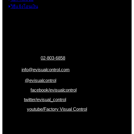
วิธีแจ้งโอนเงิน
ข้อมูลติดต่อ
325 ถ.กาญจนาภิเษก แขวงหลักสอง เขตบางแค
กรุงเทพฯ 10160
เบอร์โทรติดต่อ :
02-803-6858
อีเมล :
info@evisualcontrol.com
Line ID :
@evisualcontrol
Facebook :
facebook/evisualcontrol
Twitter :
twitter/evisual_control
Youtube :
youtube/Factory Visual Control
เป็นคนแรกที่ได้รู้ก่อนใคร