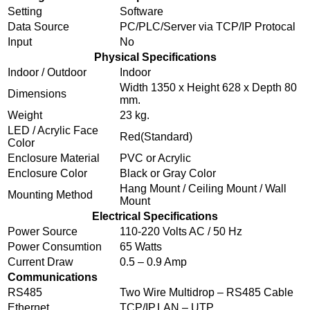
Setting
Software
Data Source
PC/PLC/Server via TCP/IP Protocal
Input
No
Physical Specifications
Indoor / Outdoor
Indoor
Width 1350 x Height 628 x Depth 80
Dimensions
mm.
Weight
23 kg.
LED / Acrylic Face
Red(Standard)
Color
Enclosure Material
PVC or Acrylic
Enclosure Color
Black or Gray Color
Hang Mount / Ceiling Mount / Wall
Mounting Method
Mount
Electrical Specifications
Power Source
110-220 Volts AC / 50 Hz
Power Consumtion
65 Watts
Current Draw
0.5 – 0.9 Amp
Communications
RS485
Two Wire Multidrop – RS485 Cable
Ethernet
TCP/IP,LAN – UTP