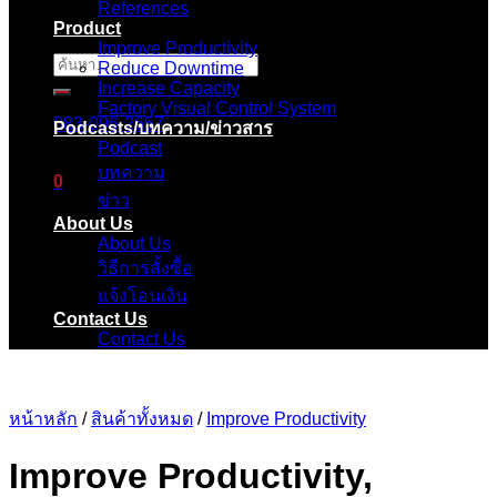
References
Product
Improve Productivity
ค้นหา:
Reduce Downtime
Increase Capacity
Factory Visual Control System
083-096-2657
Podcasts/บทความ/ข่าวสาร
Podcast
บทความ
0
ข่าว
About Us
ตะกร้าสินค้า
About Us
วิธีการสั้งซื้อ
ไม่มีสินค้าในตะกร้า
แจ้งโอนเงิน
Contact Us
Contact Us
หน้าหลัก
/
สินค้าทั้งหมด
/
Improve Productivity
Improve Productivity,