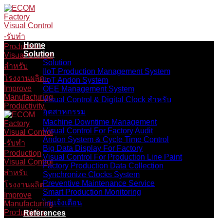
Skip
to
content
Home
Solution
Solution
IIoT Production Management System
IIoT Andon System
OEE Management System
Visual Control & Digital Clock สำหรับ
อุตสาหกรรม
Machine Downtime Management
Visual Control For Factory Audit
Andon System & Cycle Time Control
Big Data Display For Factory
Visual Control For Production Line Paint
Factory Production Data Collection
Synchronize Clocks System
Preventive Maintenance Service
Smart Production Monitoring
ไก่แจ้งเตือน
References