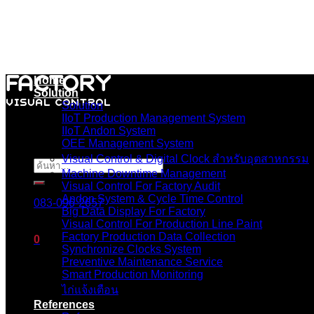
Skip
to
content
Home
Solution
Solution
IIoT Production Management System
IIoT Andon System
OEE Management System
Visual Control & Digital Clock สำหรับอุตสาหกรรม
ค้นหา:
Machine Downtime Management
Visual Control For Factory Audit
Andon System & Cycle Time Control
083-096-2657
Big Data Display For Factory
Visual Control For Production Line Paint
Factory Production Data Collection
0
Synchronize Clocks System
Preventive Maintenance Service
ตะกร้าสินค้า
Smart Production Monitoring
ไก่แจ้งเตือน
ไม่มีสินค้าในตะกร้า
References