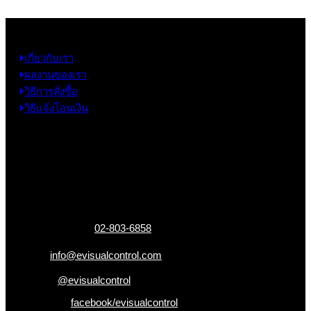
ข้อมูล
เกี่ยวกับเรา
ผลงานของเรา
วิธีการสั่งซื้อ
วิธีแจ้งโอนเงิน
ข้อมูลติดต่อ
325 ถ.กาญจนาภิเษก แขวงหลักสอง เขตบางแค
กรุงเทพฯ 10160
เบอร์โทรติดต่อ :
02-803-6858
อีเมล :
info@evisualcontrol.com
Line ID :
@evisualcontrol
Facebook :
facebook/evisualcontrol