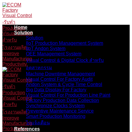
Skip
to
content
Home
Solution
Solution
IIoT Production Management System
IIoT Andon System
OEE Management System
Visual Control & Digital Clock สำหรับ
อุตสาหกรรม
Machine Downtime Management
Visual Control For Factory Audit
Andon System & Cycle Time Control
Big Data Display For Factory
Visual Control For Production Line Paint
Factory Production Data Collection
Synchronize Clocks System
Preventive Maintenance Service
Smart Production Monitoring
ไก่แจ้งเตือน
References