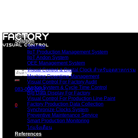
Skip
to
content
Home
Solution
Solution
IIoT Production Management System
IIoT Andon System
OEE Management System
Visual Control & Digital Clock สำหรับอุตสาหกรรม
ค้นหา:
Machine Downtime Management
Visual Control For Factory Audit
Andon System & Cycle Time Control
083-096-2657
Big Data Display For Factory
Visual Control For Production Line Paint
Factory Production Data Collection
0
Synchronize Clocks System
Preventive Maintenance Service
ตะกร้าสินค้า
Smart Production Monitoring
ไก่แจ้งเตือน
ไม่มีสินค้าในตะกร้า
References