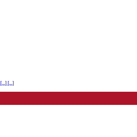
] [...]