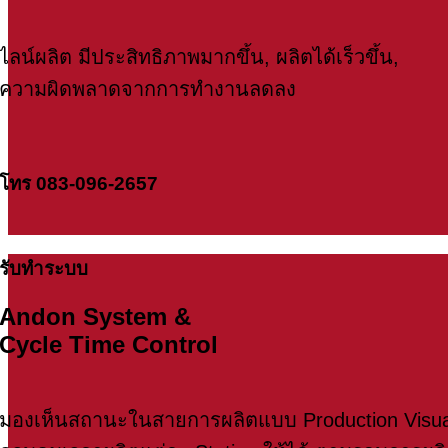
ไลน์ผลิต มีประสิทธิภาพมากขึ้น, ผลิตได้เร็วขึ้น,
ความผิดพลาดจากการทำงานลดลง
โทร 083-096-2657
รับทำระบบ
Andon System &
Cycle Time Control
มองเห็นสถานะในสายการผลิตแบบ Production Visua