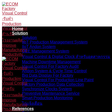
Skip
to
content
Home
Solution
Solution
IIoT Production Management System
IIoT Andon System
OEE Management System
Visual Control & Digital Clock สำหรับอุตสาหกรรม
Machine Downtime Management
Visual Control For Factory Audit
Andon System & Cycle Time Control
Big Data Display For Factory
Visual Control For Production Line Paint
Factory Production Data Collection
Synchronize Clocks System
Preventive Maintenance Service
Smart Production Monitoring
ไก่แจ้งเตือน
References