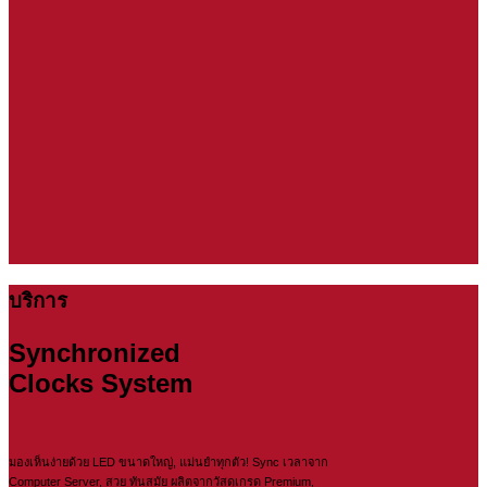
บริการ
Synchronized
Clocks System
มองเห็นง่ายด้วย LED ขนาดใหญ่, แม่นยำทุกตัว! Sync เวลาจาก
Computer Server, สวย ทันสมัย ผลิตจากวัสดุเกรด Premium,