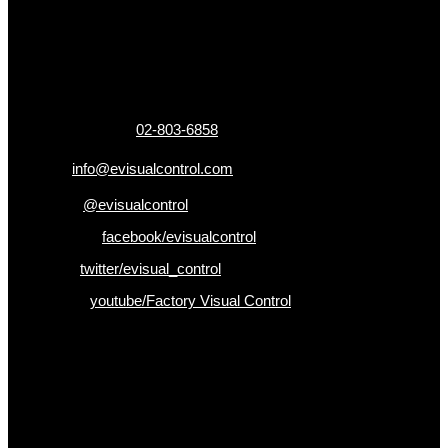
ข้อมูลติดต่อ
325 ถ.กาญจนาภิเษก แขวงหลักสอง เขตบางแค
กรุงเทพฯ 10160
เบอร์โทรติดต่อ :
02-803-6858
อีเมล :
info@evisualcontrol.com
Line ID :
@evisualcontrol
Facebook :
facebook/evisualcontrol
Twitter :
twitter/evisual_control
Youtube :
youtube/Factory Visual Control
เป็นคนแรกที่ได้รู้ก่อนใคร
รับข่าวสาร , Promotion และ ข้อเสนอสุดพิเศษก่อนใคร เพียงกรอก
Email เพื่อรับข่าวสารจากเรา