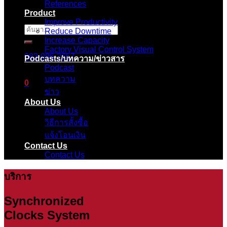
References
Product
Improve Productivity
ค้นหา:
Reduce Downtime
Increase Capacity
Factory Visual Control System
083-096-2657
Podcasts/บทความ/ข่าวสาร
Podcast
บทความ
0
ข่าว
About Us
ตะกร้าสินค้า
About Us
วิธีการสั้งซื้อ
ไม่มีสินค้าในตะกร้า
แจ้งโอนเงิน
Contact Us
Contact Us
บริการ
Synchronized
Clocks System