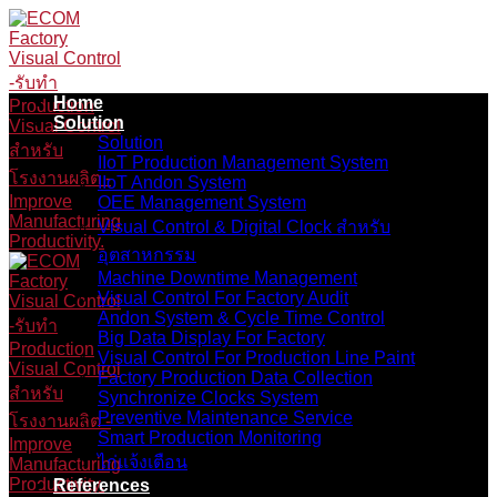
Skip
to
content
Home
Solution
Solution
IIoT Production Management System
IIoT Andon System
OEE Management System
Visual Control & Digital Clock สำหรับ
อุตสาหกรรม
Machine Downtime Management
Visual Control For Factory Audit
Andon System & Cycle Time Control
Big Data Display For Factory
Visual Control For Production Line Paint
Factory Production Data Collection
Synchronize Clocks System
Preventive Maintenance Service
Smart Production Monitoring
ไก่แจ้งเตือน
References