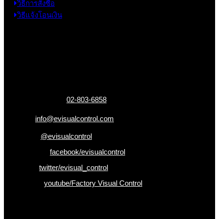
วิธีการสั่งซื้อ
วิธีแจ้งโอนเงิน
ข้อมูลติดต่อ
325 ถ.กาญจนาภิเษก แขวงหลักสอง เขตบางแค
กรุงเทพฯ 10160
เบอร์โทรติดต่อ :
02-803-6858
อีเมล :
info@evisualcontrol.com
Line ID :
@evisualcontrol
Facebook :
facebook/evisualcontrol
Twitter :
twitter/evisual_control
Youtube :
youtube/Factory Visual Control
เป็นคนแรกที่ได้รู้ก่อนใคร