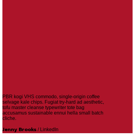
PBR kogi VHS commodo, single-origin coffee
selvage kale chips. Fugiat try-hard ad aesthetic,
tofu master cleanse typewriter tote bag
accusamus sustainable ennui hella small batch
cliche.
Jenny Brooks
/
LinkedIn