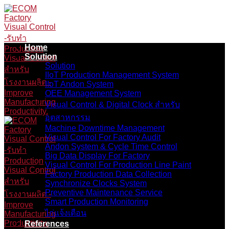
Skip
to
content
Home
Solution
Solution
IIoT Production Management System
IIoT Andon System
OEE Management System
Visual Control & Digital Clock สำหรับ
อุตสาหกรรม
Machine Downtime Management
Visual Control For Factory Audit
Andon System & Cycle Time Control
Big Data Display For Factory
Visual Control For Production Line Paint
Factory Production Data Collection
Synchronize Clocks System
Preventive Maintenance Service
Smart Production Monitoring
ไก่แจ้งเตือน
References