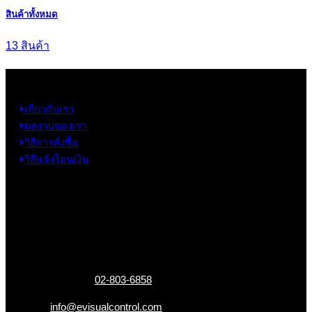
สินค้าทั้งหมด
13 สินค้า
ข้อมูล
เกี่ยวกับเรา
ผลงานของเรา
วิธีการสั่งซื้อ
วิธีแจ้งโอนเงิน
ข้อมูลติดต่อ
325 ถ.กาญจนาภิเษก แขวงหลักสอง เขตบางแค
กรุงเทพฯ 10160
เบอร์โทรติดต่อ :
02-803-6858
อีเมล :
info@evisualcontrol.com