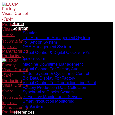
Skip
to
content
Home
Solution
Solution
IIoT Production Management System
IIoT Andon System
OEE Management System
Visual Control & Digital Clock สำหรับ
อุตสาหกรรม
Machine Downtime Management
Visual Control For Factory Audit
Andon System & Cycle Time Control
Big Data Display For Factory
Visual Control For Production Line Paint
Factory Production Data Collection
Synchronize Clocks System
Preventive Maintenance Service
Smart Production Monitoring
ไก่แจ้งเตือน
References