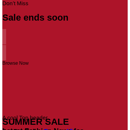
Don’t Miss
Sale ends soon
Browse Now
A cool Top header
SUMMER SALE