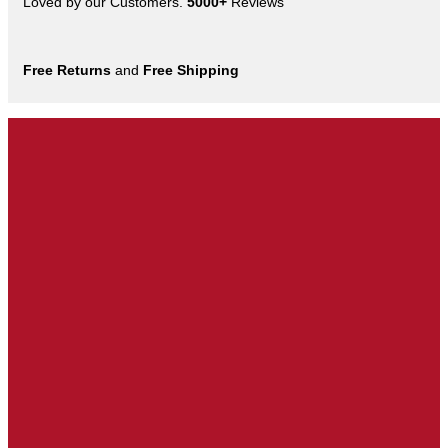
Loved by our Customers.
5000+
Reviews
Free Returns
and
Free Shipping