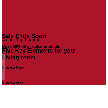
Sale Ends Soon
A cool Top header
Up to
50% off
selected products
Five Key Elements for your
Living room
Browse Now
Browse now