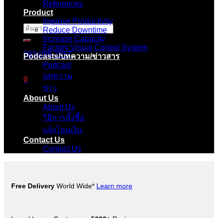
References
Product
Improve Productivity
ค้นหา:
Reduce Downtime
Increase Capacity
Factory Visual Control System
083-096-2657
Podcasts/บทความ/ข่าวสาร
Podcast
บทความ
0
ข่าว
About Us
ตะกร้าสินค้า
About Us
วิธีการสั้งซื้อ
ไม่มีสินค้าในตะกร้า
แจ้งโอนเงิน
Contact Us
Contact Us
Free Delivery
World Wide*
Learn more