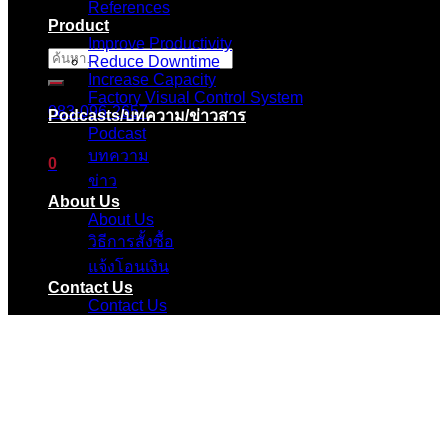
References
Product
Improve Productivity
ค้นหา:
Reduce Downtime
Increase Capacity
Factory Visual Control System
083-096-2657
Podcasts/บทความ/ข่าวสาร
Podcast
บทความ
0
ข่าว
About Us
ตะกร้าสินค้า
About Us
วิธีการสั้งซื้อ
ไม่มีสินค้าในตะกร้า
แจ้งโอนเงิน
Contact Us
Contact Us