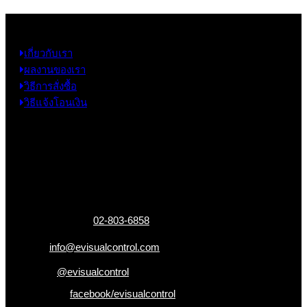
ข้อมูล
เกี่ยวกับเรา
ผลงานของเรา
วิธีการสั่งซื้อ
วิธีแจ้งโอนเงิน
ข้อมูลติดต่อ
325 ถ.กาญจนาภิเษก แขวงหลักสอง เขตบางแค
กรุงเทพฯ 10160
เบอร์โทรติดต่อ :
02-803-6858
อีเมล :
info@evisualcontrol.com
Line ID :
@evisualcontrol
Facebook :
facebook/evisualcontrol