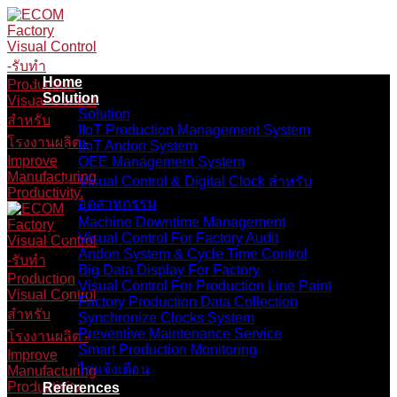
Skip
to
content
Home
Solution
Solution
IIoT Production Management System
IIoT Andon System
OEE Management System
Visual Control & Digital Clock สำหรับ
อุตสาหกรรม
Machine Downtime Management
Visual Control For Factory Audit
Andon System & Cycle Time Control
Big Data Display For Factory
Visual Control For Production Line Paint
Factory Production Data Collection
Synchronize Clocks System
Preventive Maintenance Service
Smart Production Monitoring
ไก่แจ้งเตือน
References