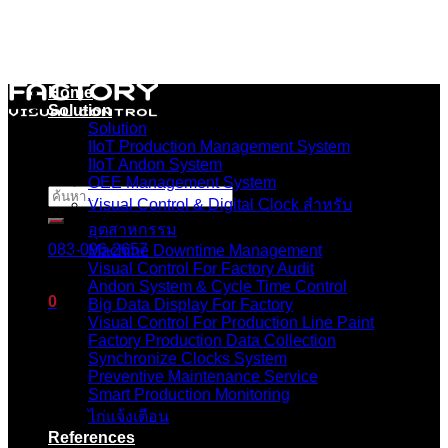
Skip
to
content
Home
Solution
Solution
IIoT Production Management System
IIoT Andon System
OEE Management System
ค้นหา:
Visual Control & Digital Clock สำหรับ
อุตสาหกรรม
083-096-2657
Machine Downtime Management
Visual Control For Factory Audit
Andon System & Cycle Time Control
0
Big Data Display For Factory
Visual Control For Production Line Paint
Factory Production Data Collection
ตะกร้าสินค้า
Synchronize Clocks System
Preventive Maintenance Service
ไม่มีสินค้าในตะกร้า
Smart Production Monitoring
ไก่แจ้งเตือน
References