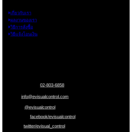
เกี่ยวกับเรา
ผลงานของเรา
วิธีการสั่งซื้อ
วิธีแจ้งโอนเงิน
ข้อมูลติดต่อ
325 ถ.กาญจนาภิเษก แขวงหลักสอง เขตบางแค
กรุงเทพฯ 10160
เบอร์โทรติดต่อ :
02-803-6858
อีเมล :
info@evisualcontrol.com
Line ID :
@evisualcontrol
Facebook :
facebook/evisualcontrol
Twitter :
twitter/evisual_control