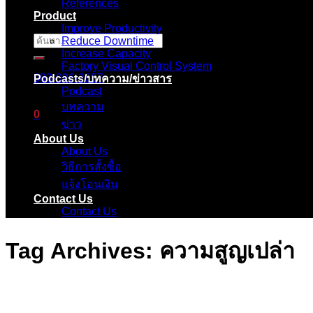
References
Product
Improve Productivity
Reduce Downtime
ค้นหา:
Increase Capacity
Factory Visual Control System
083-096-2657
Podcasts/บทความ/ข่าวสาร
Podcast
บทความ
0
ข่าว
About Us
ตะกร้าสินค้า
About Us
วิธีการสั้งซื้อ
ไม่มีสินค้าในตะกร้า
แจ้งโอนเงิน
Contact Us
Contact Us
Tag Archives:
ความสูญเปล่า