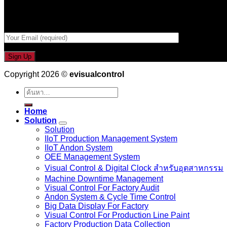
กรอกที่อยู่ Email ด้านล่าง
Copyright 2026 ©
evisualcontrol
ค้นหา:
Home
Solution
Solution
IIoT Production Management System
IIoT Andon System
OEE Management System
Visual Control & Digital Clock สำหรับอุตสาหกรรม
Machine Downtime Management
Visual Control For Factory Audit
Andon System & Cycle Time Control
Big Data Display For Factory
Visual Control For Production Line Paint
Factory Production Data Collection