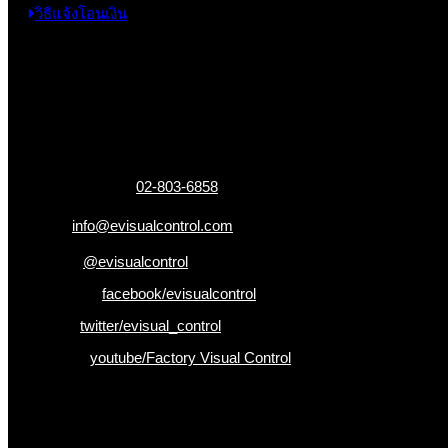
วิธีแจ้งโอนเงิน
ข้อมูลติดต่อ
325 ถ.กาญจนาภิเษก แขวงหลักสอง เขตบางแค
กรุงเทพฯ 10160
เบอร์โทรติดต่อ :
02-803-6858
อีเมล :
info@evisualcontrol.com
Line ID :
@evisualcontrol
Facebook :
facebook/evisualcontrol
Twitter :
twitter/evisual_control
Youtube :
youtube/Factory Visual Control
เป็นคนแรกที่ได้รู้ก่อนใคร
รับข่าวสาร , Promotion และ ข้อเสนอสุดพิเศษก่อนใคร เพียงกรอก Emai