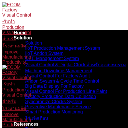
Skip
to
content
Home
Solution
Solution
IIoT Production Management System
IIoT Andon System
OEE Management System
Visual Control & Digital Clock สำหรับอุตสาหกรรม
Machine Downtime Management
Visual Control For Factory Audit
Andon System & Cycle Time Control
Big Data Display For Factory
Visual Control For Production Line Paint
Factory Production Data Collection
Synchronize Clocks System
Preventive Maintenance Service
Smart Production Monitoring
ไก่แจ้งเตือน
References