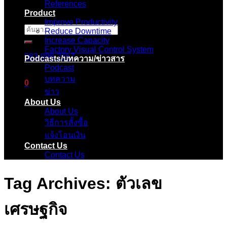
References
Product
Improve Productivity
ค้นหา:
Reduce Downtime
Increase Capacity
Factory Visual Control System
083-096-2657
Podcasts/บทความ/ข่าวสาร
Podcast
บทความ
0
ข่าว
About Us
ตะกร้าสินค้า
About Us
วิธีการสั้งซื้อ
ไม่มีสินค้าในตะกร้า
แจ้งโอนเงิน
Contact Us
Contact Us
Tag Archives:
ตัวเลข
เศรษฐกิจ