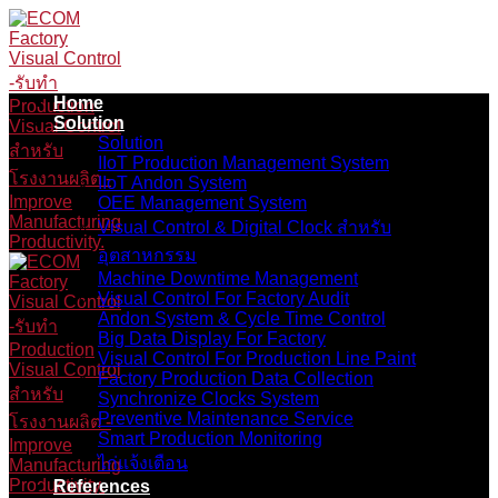
Skip
to
content
Home
Solution
Solution
IIoT Production Management System
IIoT Andon System
OEE Management System
Visual Control & Digital Clock สำหรับ
อุตสาหกรรม
Machine Downtime Management
Visual Control For Factory Audit
Andon System & Cycle Time Control
Big Data Display For Factory
Visual Control For Production Line Paint
Factory Production Data Collection
Synchronize Clocks System
Preventive Maintenance Service
Smart Production Monitoring
ไก่แจ้งเตือน
References