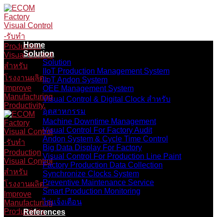
Skip
to
content
Home
Solution
Solution
IIoT Production Management System
IIoT Andon System
OEE Management System
Visual Control & Digital Clock สำหรับ
อุตสาหกรรม
Machine Downtime Management
Visual Control For Factory Audit
Andon System & Cycle Time Control
Big Data Display For Factory
Visual Control For Production Line Paint
Factory Production Data Collection
Synchronize Clocks System
Preventive Maintenance Service
Smart Production Monitoring
ไก่แจ้งเตือน
References