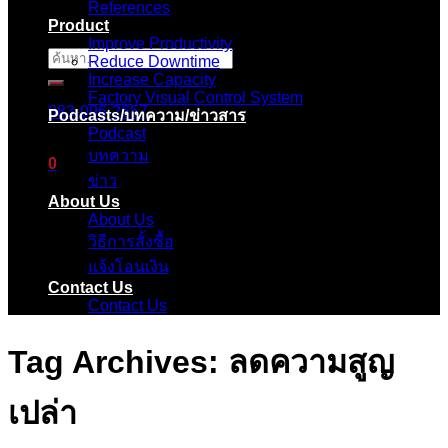
References
Product
Improve Productivity
ค้นหา:
Reduce Downtime
Increase Capacity
Factory Visual Control System
083-096-2657
Podcasts/บทความ/ข่าวสาร
Podcast
บทความ
0
ข่าว
About Us
ตะกร้าสินค้า
About Us
วิธีการสั้งซื้อ
ไม่มีสินค้าในตะกร้า
แจ้งโอนเงิน
Contact Us
Contact Us
Tag Archives:
ลดความสูญ
เปล่า