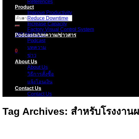
References
Product
Improve Productivity
Reduce Downtime
ค้นหา:
Increase Capacity
Factory Visual Control System
083-096-2657
Podcasts/บทความ/ข่าวสาร
Podcast
บทความ
0
ข่าว
About Us
ตะกร้าสินค้า
About Us
วิธีการสั้งซื้อ
ไม่มีสินค้าในตะกร้า
แจ้งโอนเงิน
Contact Us
Contact Us
Tag Archives:
สำหรับโรงงานผล