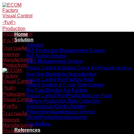
Skip
to
content
Home
Solution
Solution
IIoT Production Management System
IIoT Andon System
OEE Management System
Visual Control & Digital Clock สำหรับอุตสาหกรรม
Machine Downtime Management
Visual Control For Factory Audit
Andon System & Cycle Time Control
Big Data Display For Factory
Visual Control For Production Line Paint
Factory Production Data Collection
Synchronize Clocks System
Preventive Maintenance Service
Smart Production Monitoring
ไก่แจ้งเตือน
References