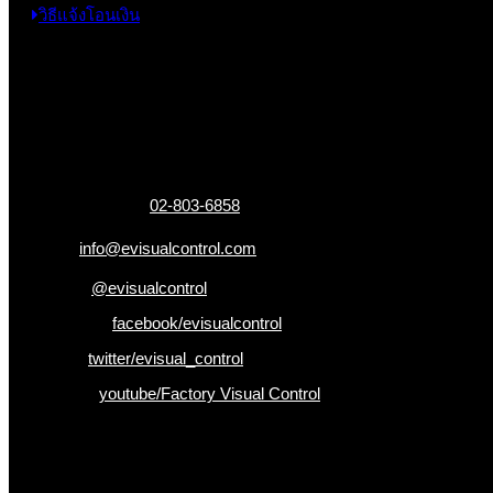
วิธีแจ้งโอนเงิน
ข้อมูลติดต่อ
325 ถ.กาญจนาภิเษก แขวงหลักสอง เขตบางแค
กรุงเทพฯ 10160
เบอร์โทรติดต่อ :
02-803-6858
อีเมล :
info@evisualcontrol.com
Line ID :
@evisualcontrol
Facebook :
facebook/evisualcontrol
Twitter :
twitter/evisual_control
Youtube :
youtube/Factory Visual Control
เป็นคนแรกที่ได้รู้ก่อนใคร
รับข่าวสาร , Promotion และ ข้อเสนอสุดพิเศษก่อนใคร เพียงกรอก Emai