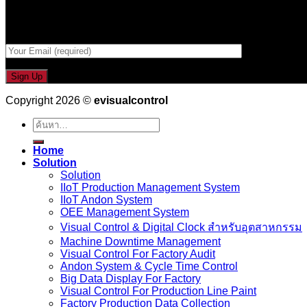
กรอกที่อยู่ Email ด้านล่าง
Copyright 2026 ©
evisualcontrol
ค้นหา:
Home
Solution
Solution
IIoT Production Management System
IIoT Andon System
OEE Management System
Visual Control & Digital Clock สำหรับอุตสาหกรรม
Machine Downtime Management
Visual Control For Factory Audit
Andon System & Cycle Time Control
Big Data Display For Factory
Visual Control For Production Line Paint
Factory Production Data Collection