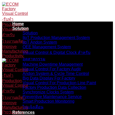
Skip
to
content
Home
Solution
Solution
IIoT Production Management System
IIoT Andon System
OEE Management System
Visual Control & Digital Clock สำหรับ
อุตสาหกรรม
Machine Downtime Management
Visual Control For Factory Audit
Andon System & Cycle Time Control
Big Data Display For Factory
Visual Control For Production Line Paint
Factory Production Data Collection
Synchronize Clocks System
Preventive Maintenance Service
Smart Production Monitoring
ไก่แจ้งเตือน
References