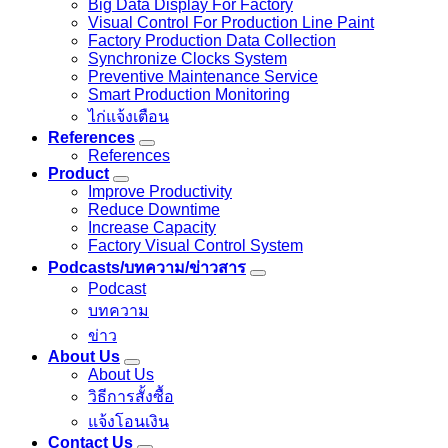
Big Data Display For Factory
Visual Control For Production Line Paint
Factory Production Data Collection
Synchronize Clocks System
Preventive Maintenance Service
Smart Production Monitoring
ไก่แจ้งเตือน
References
References
Product
Improve Productivity
Reduce Downtime
Increase Capacity
Factory Visual Control System
Podcasts/บทความ/ข่าวสาร
Podcast
บทความ
ข่าว
About Us
About Us
วิธีการสั้งซื้อ
แจ้งโอนเงิน
Contact Us