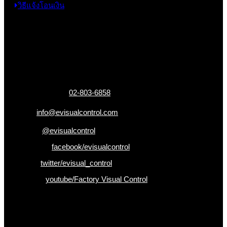
วิธีแจ้งโอนเงิน
ข้อมูลติดต่อ
325 ถ.กาญจนาภิเษก แขวงหลักสอง เขตบางแค
กรุงเทพฯ 10160
เบอร์โทรติดต่อ :
02-803-6858
อีเมล :
info@evisualcontrol.com
Line ID :
@evisualcontrol
Facebook :
facebook/evisualcontrol
Twitter :
twitter/evisual_control
Youtube :
youtube/Factory Visual Control
เป็นคนแรกที่ได้รู้ก่อนใคร
รับข่าวสาร , Promotion และ ข้อเสนอสุดพิเศษก่อนใคร เพียงกรอก