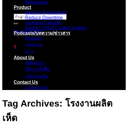
References
Product
Improve Productivity
ค้นหา:
Reduce Downtime
Increase Capacity
Factory Visual Control System
083-096-2657
Podcasts/บทความ/ข่าวสาร
Podcast
บทความ
0
ข่าว
About Us
ตะกร้าสินค้า
About Us
วิธีการสั้งซื้อ
ไม่มีสินค้าในตะกร้า
แจ้งโอนเงิน
Contact Us
Contact Us
Tag Archives:
โรงงานผลิต
เห็ด