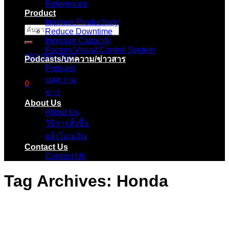
References
Product
Improve Productivity
ค้นหา:
Reduce Downtime
Increase Capacity
Factory Visual Control System
083-096-2657
Podcasts/บทความ/ข่าวสาร
Podcast
บทความ
0
ข่าว
About Us
ตะกร้าสินค้า
About Us
วิธีการสั้งซื้อ
ไม่มีสินค้าในตะกร้า
แจ้งโอนเงิน
Contact Us
Contact Us
Tag Archives:
Honda