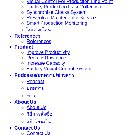
Visual Control For Production Line Paint
Factory Production Data Collection
Synchronize Clocks System
Preventive Maintenance Service
Smart Production Monitoring
ไก่แจ้งเตือน
References
References
Product
Improve Productivity
Reduce Downtime
Increase Capacity
Factory Visual Control System
Podcasts/บทความ/ข่าวสาร
Podcast
บทความ
ข่าว
About Us
About Us
วิธีการสั้งซื้อ
แจ้งโอนเงิน
Contact Us
Contact Us