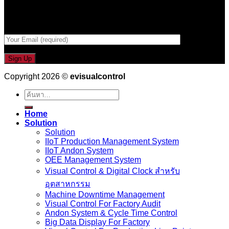
กรอกที่อยู่ Email ด้านล่าง
Copyright 2026 ©
evisualcontrol
ค้นหา:
Home
Solution
Solution
IIoT Production Management System
IIoT Andon System
OEE Management System
Visual Control & Digital Clock สำหรับ
อุตสาหกรรม
Machine Downtime Management
Visual Control For Factory Audit
Andon System & Cycle Time Control
Big Data Display For Factory