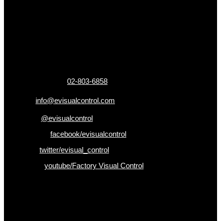
ข้อมูลติดต่อ
325 ถ.กาญจนาภิเษก แขวงหลักสอง เขตบางแค
กรุงเทพฯ 10160
เบอร์โทรติดต่อ :
02-803-6858
อีเมล :
info@evisualcontrol.com
Line ID :
@evisualcontrol
Facebook :
facebook/evisualcontrol
Twitter :
twitter/evisual_control
Youtube :
youtube/Factory Visual Control
เป็นคนแรกที่ได้รู้ก่อนใคร
รับข่าวสาร , Promotion และ ข้อเสนอสุดพิเศษก่อนใคร เพียงกรอก
Email เพื่อรับข่าวสารจากเรา