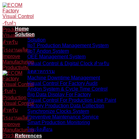
Skip
to
content
Home
Solution
Solution
IIoT Production Management System
IIoT Andon System
OEE Management System
Visual Control & Digital Clock สำหรับ
อุตสาหกรรม
Machine Downtime Management
Visual Control For Factory Audit
Andon System & Cycle Time Control
Big Data Display For Factory
Visual Control For Production Line Paint
Factory Production Data Collection
Synchronize Clocks System
Preventive Maintenance Service
Smart Production Monitoring
ไก่แจ้งเตือน
References