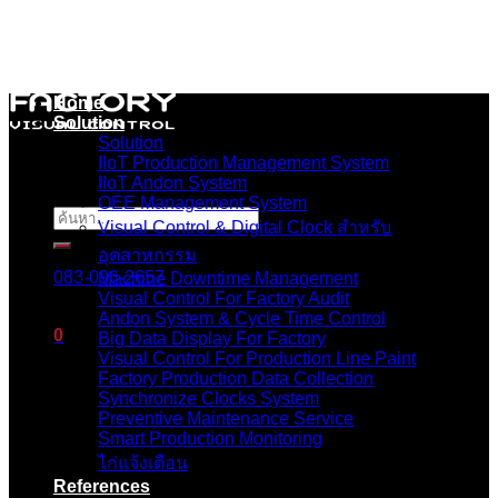
Skip
to
content
Home
Solution
Solution
IIoT Production Management System
IIoT Andon System
OEE Management System
ค้นหา:
Visual Control & Digital Clock สำหรับ
อุตสาหกรรม
083-096-2657
Machine Downtime Management
Visual Control For Factory Audit
Andon System & Cycle Time Control
0
Big Data Display For Factory
Visual Control For Production Line Paint
Factory Production Data Collection
ตะกร้าสินค้า
Synchronize Clocks System
Preventive Maintenance Service
ไม่มีสินค้าในตะกร้า
Smart Production Monitoring
ไก่แจ้งเตือน
References