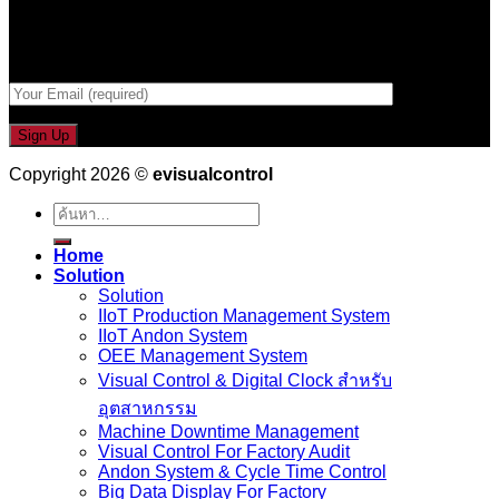
Email เพื่อรับข่าวสารจากเรา
กรอกที่อยู่ Email ด้านล่าง
Copyright 2026 ©
evisualcontrol
ค้นหา:
Home
Solution
Solution
IIoT Production Management System
IIoT Andon System
OEE Management System
Visual Control & Digital Clock สำหรับ
อุตสาหกรรม
Machine Downtime Management
Visual Control For Factory Audit
Andon System & Cycle Time Control
Big Data Display For Factory