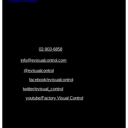
ข้อมูลติดต่อ
325 ถ.กาญจนาภิเษก แขวงหลักสอง เขตบางแค
กรุงเทพฯ 10160
เบอร์โทรติดต่อ :
02-803-6858
อีเมล :
info@evisualcontrol.com
Line ID :
@evisualcontrol
Facebook :
facebook/evisualcontrol
Twitter :
twitter/evisual_control
Youtube :
youtube/Factory Visual Control
เป็นคนแรกที่ได้รู้ก่อนใคร
รับข่าวสาร , Promotion และ ข้อเสนอสุดพิเศษก่อนใคร เพียงกรอก