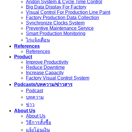
Andon System & Cycle Time Control
Big Data Display For Factory
Visual Control For Production Line Paint
Factory Production Data Collection
Synchronize Clocks System
Preventive Maintenance Service
Smart Production Monitoring
ไก่แจ้งเตือน
References
References
Product
Improve Productivity
Reduce Downtime
Increase Capacity
Factory Visual Control System
Podcasts/บทความ/ข่าวสาร
Podcast
บทความ
ข่าว
About Us
About Us
วิธีการสั้งซื้อ
แจ้งโอนเงิน