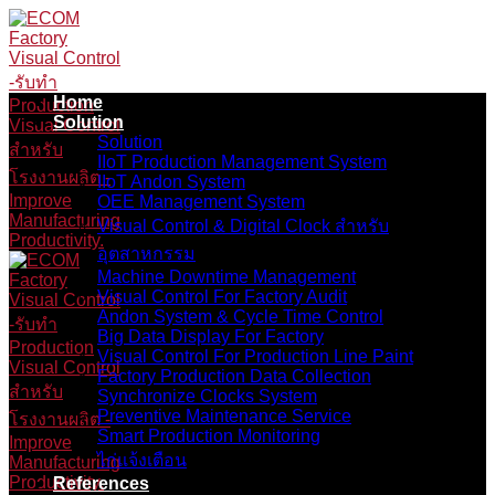
Skip
to
content
Home
Solution
Solution
IIoT Production Management System
IIoT Andon System
OEE Management System
Visual Control & Digital Clock สำหรับ
อุตสาหกรรม
Machine Downtime Management
Visual Control For Factory Audit
Andon System & Cycle Time Control
Big Data Display For Factory
Visual Control For Production Line Paint
Factory Production Data Collection
Synchronize Clocks System
Preventive Maintenance Service
Smart Production Monitoring
ไก่แจ้งเตือน
References