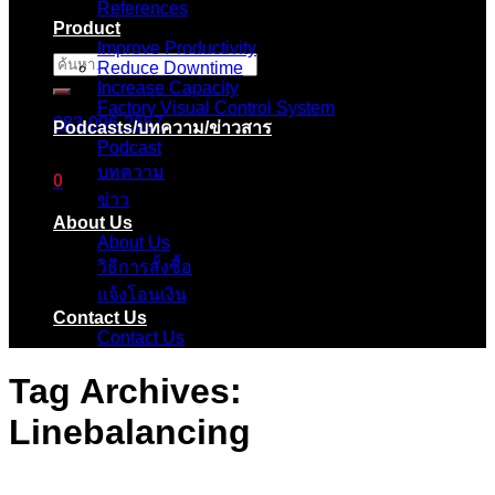
References
Product
Improve Productivity
ค้นหา:
Reduce Downtime
Increase Capacity
Factory Visual Control System
083-096-2657
Podcasts/บทความ/ข่าวสาร
Podcast
บทความ
0
ข่าว
About Us
ตะกร้าสินค้า
About Us
วิธีการสั้งซื้อ
ไม่มีสินค้าในตะกร้า
แจ้งโอนเงิน
Contact Us
Contact Us
Tag Archives:
Linebalancing