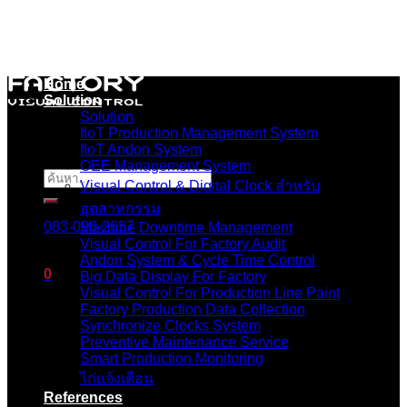
Skip
to
content
Home
Solution
Solution
IIoT Production Management System
IIoT Andon System
OEE Management System
ค้นหา:
Visual Control & Digital Clock สำหรับ
อุตสาหกรรม
083-096-2657
Machine Downtime Management
Visual Control For Factory Audit
Andon System & Cycle Time Control
0
Big Data Display For Factory
Visual Control For Production Line Paint
Factory Production Data Collection
ตะกร้าสินค้า
Synchronize Clocks System
Preventive Maintenance Service
ไม่มีสินค้าในตะกร้า
Smart Production Monitoring
ไก่แจ้งเตือน
References