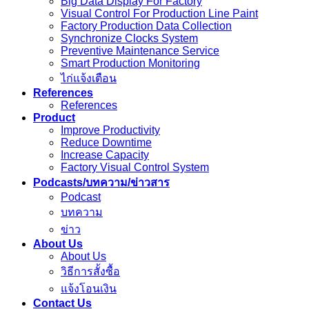
Big Data Display For Factory
Visual Control For Production Line Paint
Factory Production Data Collection
Synchronize Clocks System
Preventive Maintenance Service
Smart Production Monitoring
ไก่แจ้งเตือน
References
References
Product
Improve Productivity
Reduce Downtime
Increase Capacity
Factory Visual Control System
Podcasts/บทความ/ข่าวสาร
Podcast
บทความ
ข่าว
About Us
About Us
วิธีการสั้งซื้อ
แจ้งโอนเงิน
Contact Us