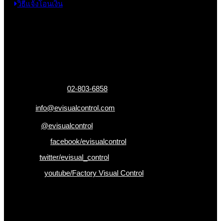
วิธีแจ้งโอนเงิน
ข้อมูลติดต่อ
325 ถ.กาญจนาภิเษก แขวงหลักสอง เขตบางแค
กรุงเทพฯ 10160
เบอร์โทรติดต่อ :
02-803-6858
อีเมล :
info@evisualcontrol.com
Line ID :
@evisualcontrol
Facebook :
facebook/evisualcontrol
Twitter :
twitter/evisual_control
Youtube :
youtube/Factory Visual Control
เป็นคนแรกที่ได้รู้ก่อนใคร
รับข่าวสาร , Promotion และ ข้อเสนอสุดพิเศษก่อนใคร เพียงกรอก