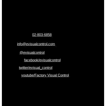
ข้อมูลติดต่อ
325 ถ.กาญจนาภิเษก แขวงหลักสอง เขตบางแค
กรุงเทพฯ 10160
เบอร์โทรติดต่อ :
02-803-6858
อีเมล :
info@evisualcontrol.com
Line ID :
@evisualcontrol
Facebook :
facebook/evisualcontrol
Twitter :
twitter/evisual_control
Youtube :
youtube/Factory Visual Control
เป็นคนแรกที่ได้รู้ก่อนใคร
รับข่าวสาร , Promotion และ ข้อเสนอสุดพิเศษก่อนใคร เพียงกรอก
Email เพื่อรับข่าวสารจากเรา