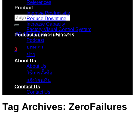
References
Product
Improve Productivity
ค้นหา:
Reduce Downtime
Increase Capacity
Factory Visual Control System
083-096-2657
Podcasts/บทความ/ข่าวสาร
Podcast
บทความ
0
ข่าว
About Us
ตะกร้าสินค้า
About Us
วิธีการสั้งซื้อ
ไม่มีสินค้าในตะกร้า
แจ้งโอนเงิน
Contact Us
Contact Us
Tag Archives:
ZeroFailures