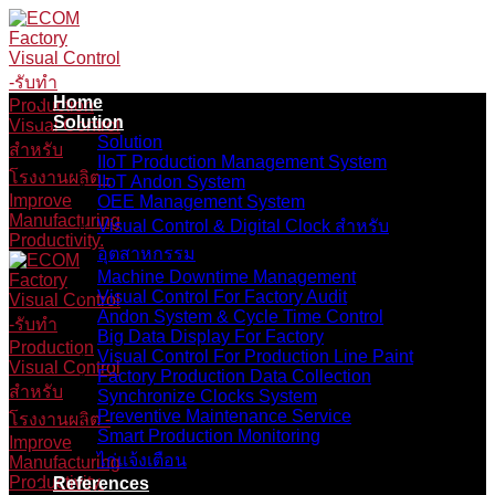
Skip
to
content
Home
Solution
Solution
IIoT Production Management System
IIoT Andon System
OEE Management System
Visual Control & Digital Clock สำหรับ
อุตสาหกรรม
Machine Downtime Management
Visual Control For Factory Audit
Andon System & Cycle Time Control
Big Data Display For Factory
Visual Control For Production Line Paint
Factory Production Data Collection
Synchronize Clocks System
Preventive Maintenance Service
Smart Production Monitoring
ไก่แจ้งเตือน
References