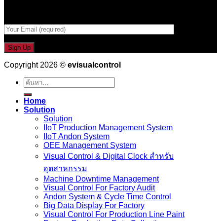
กรอกที่อยู่ Email ด้านล่าง
Copyright 2026 ©
evisualcontrol
ค้นหา:
Home
Solution
Solution
IIoT Production Management System
IIoT Andon System
OEE Management System
Visual Control & Digital Clock สำหรับ
อุตสาหกรรม
Machine Downtime Management
Visual Control For Factory Audit
Andon System & Cycle Time Control
Big Data Display For Factory
Visual Control For Production Line Paint