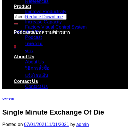
References
Product
Improve Productivity
Reduce Downtime
ค้นหา:
Increase Capacity
Factory Visual Control System
083-096-2657
Podcasts/บทความ/ข่าวสาร
Podcast
บทความ
0
ข่าว
About Us
ตะกร้าสินค้า
About Us
วิธีการสั้งซื้อ
ไม่มีสินค้าในตะกร้า
แจ้งโอนเงิน
Contact Us
Contact Us
บทความ
Single Minute Exchange Of Die
Posted on
07/01/2021
11/01/2021
by
admin