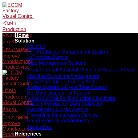
Skip
to
content
Home
Solution
Solution
IIoT Production Management System
IIoT Andon System
OEE Management System
Visual Control & Digital Clock สำหรับอุตสาหกรรม
Machine Downtime Management
Visual Control For Factory Audit
Andon System & Cycle Time Control
Big Data Display For Factory
Visual Control For Production Line Paint
Factory Production Data Collection
Synchronize Clocks System
Preventive Maintenance Service
Smart Production Monitoring
ไก่แจ้งเตือน
References