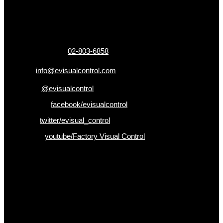
325 ถ.กาญจนาภิเษก แขวงหลักสอง เขตบางแค
กรุงเทพฯ 10160
เบอร์โทรติดต่อ :
02-803-6858
อีเมล :
info@evisualcontrol.com
Line ID :
@evisualcontrol
Facebook :
facebook/evisualcontrol
Twitter :
twitter/evisual_control
Youtube :
youtube/Factory Visual Control
เป็นคนแรกที่ได้รู้ก่อนใคร
รับข่าวสาร , Promotion และ ข้อเสนอสุดพิเศษก่อนใคร เพียงกรอก
Email เพื่อรับข่าวสารจากเรา
กรอกที่อยู่ Email ด้านล่าง