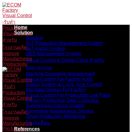
Skip
to
content
Home
Solution
Solution
IIoT Production Management System
IIoT Andon System
OEE Management System
Visual Control & Digital Clock สำหรับ
อุตสาหกรรม
Machine Downtime Management
Visual Control For Factory Audit
Andon System & Cycle Time Control
Big Data Display For Factory
Visual Control For Production Line Paint
Factory Production Data Collection
Synchronize Clocks System
Preventive Maintenance Service
Smart Production Monitoring
ไก่แจ้งเตือน
References