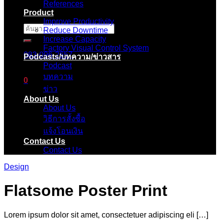
References
Product
Improve Productivity
ค้นหา:
Reduce Downtime
Increase Capacity
Factory Visual Control System
083-096-2657
Podcasts/บทความ/ข่าวสาร
Podcast
บทความ
0
ข่าว
About Us
ตะกร้าสินค้า
About Us
วิธีการสั้งซื้อ
ไม่มีสินค้าในตะกร้า
แจ้งโอนเงิน
Contact Us
Contact Us
Design
Flatsome Poster Print
Lorem ipsum dolor sit amet, consectetuer adipiscing eli […]