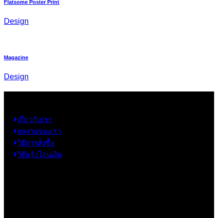
Flatsome Poster Print
Design
Magazine
Design
ข้อมูล
เกี่ยวกับเรา
ผลงานของเรา
วิธีการสั่งซื้อ
วิธีแจ้งโอนเงิน
ข้อมูลติดต่อ
325 ถ.กาญจนาภิเษก แขวงหลักสอง เขตบางแค
กรุงเทพฯ 10160