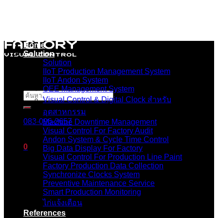
Skip
to
content
Home
Solution
Solution
IIoT Production Management System
IIoT Andon System
OEE Management System
ค้นหา:
Visual Control & Digital Clock สำหรับ
อุตสาหกรรม
083-096-2657
Machine Downtime Management
Visual Control For Factory Audit
Andon System & Cycle Time Control
0
Big Data Display For Factory
Visual Control For Production Line Paint
Factory Production Data Collection
ตะกร้าสินค้า
Synchronize Clocks System
Preventive Maintenance Service
ไม่มีสินค้าในตะกร้า
Smart Production Monitoring
ไก่แจ้งเตือน
References