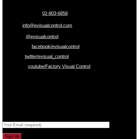
เบอร์โทรติดต่อ :
02-803-6858
อีเมล :
info@evisualcontrol.com
Line ID :
@evisualcontrol
Facebook :
facebook/evisualcontrol
Twitter :
twitter/evisual_control
Youtube :
youtube/Factory Visual Control
เป็นคนแรกที่ได้รู้ก่อนใคร
รับข่าวสาร , Promotion และ ข้อเสนอสุดพิเศษก่อนใคร เพียงกรอก
Email เพื่อรับข่าวสารจากเรา
กรอกที่อยู่ Email ด้านล่าง