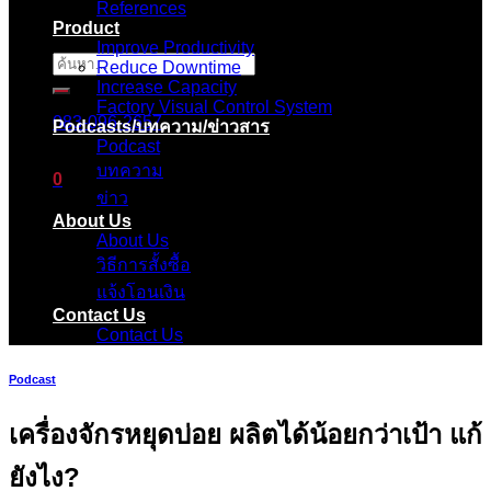
References
Product
Improve Productivity
ค้นหา:
Reduce Downtime
Increase Capacity
Factory Visual Control System
083-096-2657
Podcasts/บทความ/ข่าวสาร
Podcast
บทความ
0
ข่าว
About Us
ตะกร้าสินค้า
About Us
วิธีการสั้งซื้อ
ไม่มีสินค้าในตะกร้า
แจ้งโอนเงิน
Contact Us
Contact Us
Podcast
เครื่องจักรหยุดบ่อย ผลิตได้น้อยกว่าเป้า แก้
ยังไง?