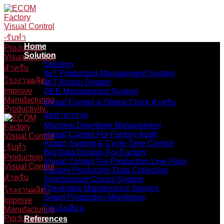
Skip
to
content
Home
Solution
Solution
IIoT Production Management System
IIoT Andon System
OEE Management System
Visual Control & Digital Clock สำหรับ
อุตสาหกรรม
Machine Downtime Management
Visual Control For Factory Audit
Andon System & Cycle Time Control
Big Data Display For Factory
Visual Control For Production Line Paint
Factory Production Data Collection
Synchronize Clocks System
Preventive Maintenance Service
Smart Production Monitoring
ไก่แจ้งเตือน
References