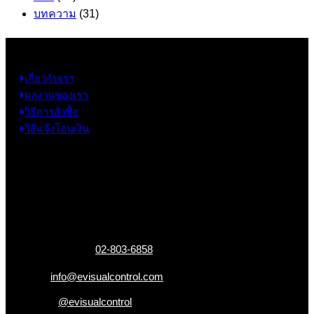
บทความ
(31)
ข้อมูล
เกี่ยวกับเรา
ผลงานของเรา
วิธีการสั่งซื้อ
วิธีแจ้งโอนเงิน
ข้อมูลติดต่อ
325 ถ.กาญจนาภิเษก แขวงหลักสอง เขตบางแค
กรุงเทพฯ 10160
เบอร์โทรติดต่อ :
02-803-6858
อีเมล :
info@evisualcontrol.com
Line ID :
@evisualcontrol