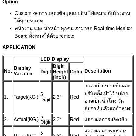
Option
Customize การแสดงข้อมูลแบบอื่น ให้เหมาะกับโรงงาน
ได้ทุกประเภท
พนักงาน และ หัวหน้า ทุกคน สามารถ Real-time Monitor
Board ทั้งหมดได้ด้วย remote
APPLICATION
LED Display
Digit
Display
No
.
Description
Digit
Height
Color
Variable
(Inch)
แสดงเป้าหมายที่แต่ละ
บริษัทตั้งเป้าไว้ หน่วย
5
1.
Target(KG.)
2.3″
Red
Digit
อาจเป็น ชั่วโมง วัน
สัปดาห์ แล้วแต่กำหนด
5
2.
Actual(KG.)
2.3″
Red
แสดงผลการผลิตจริง
Digit
แสดงผลต่างระหว่าง
5
3.
DIFF.(KG.)
2.3″
Red