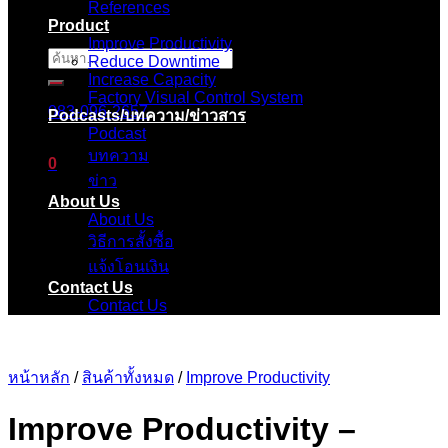
References
Product
Improve Productivity
ค้นหา:
Reduce Downtime
Increase Capacity
Factory Visual Control System
083-096-2657
Podcasts/บทความ/ข่าวสาร
Podcast
บทความ
0
ข่าว
About Us
ตะกร้าสินค้า
About Us
วิธีการสั้งซื้อ
ไม่มีสินค้าในตะกร้า
แจ้งโอนเงิน
Contact Us
Contact Us
หน้าหลัก
/
สินค้าทั้งหมด
/
Improve Productivity
Improve Productivity –