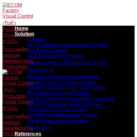
Skip
to
content
Home
Solution
Solution
IIoT Production Management System
IIoT Andon System
OEE Management System
Visual Control & Digital Clock สำหรับ
อุตสาหกรรม
Machine Downtime Management
Visual Control For Factory Audit
Andon System & Cycle Time Control
Big Data Display For Factory
Visual Control For Production Line Paint
Factory Production Data Collection
Synchronize Clocks System
Preventive Maintenance Service
Smart Production Monitoring
ไก่แจ้งเตือน
References