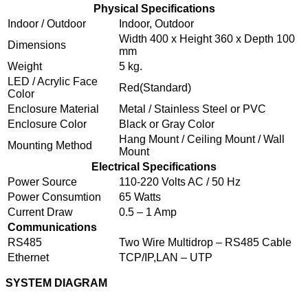
Physical Specifications
Indoor / Outdoor
Indoor, Outdoor
Width 400 x Height 360 x Depth 100
Dimensions
mm
Weight
5 kg.
LED / Acrylic Face
Red(Standard)
Color
Enclosure Material
Metal / Stainless Steel or PVC
Enclosure Color
Black or Gray Color
Hang Mount / Ceiling Mount / Wall
Mounting Method
Mount
Electrical Specifications
Power Source
110-220 Volts AC / 50 Hz
Power Consumtion
65 Watts
Current Draw
0.5 – 1 Amp
Communications
RS485
Two Wire Multidrop – RS485 Cable
Ethernet
TCP/IP,LAN – UTP
SYSTEM DIAGRAM