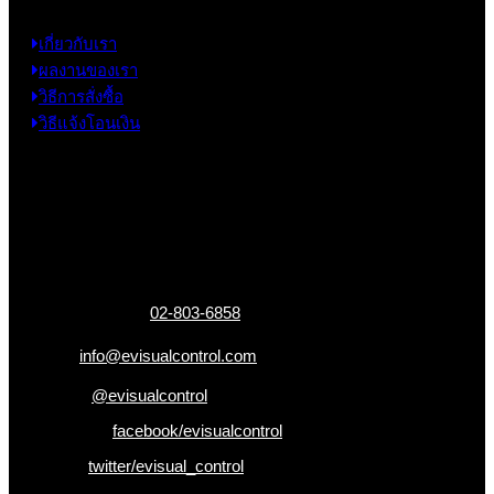
เกี่ยวกับเรา
ผลงานของเรา
วิธีการสั่งซื้อ
วิธีแจ้งโอนเงิน
ข้อมูลติดต่อ
325 ถ.กาญจนาภิเษก แขวงหลักสอง เขตบางแค
กรุงเทพฯ 10160
เบอร์โทรติดต่อ :
02-803-6858
อีเมล :
info@evisualcontrol.com
Line ID :
@evisualcontrol
Facebook :
facebook/evisualcontrol
Twitter :
twitter/evisual_control