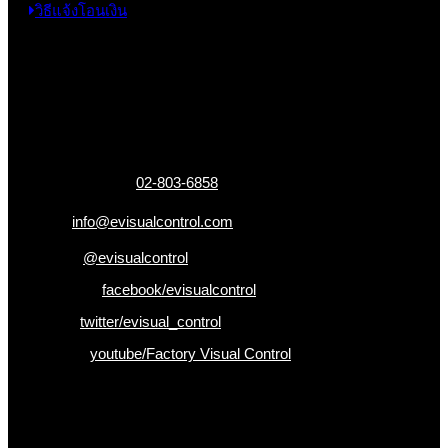
วิธีแจ้งโอนเงิน
ข้อมูลติดต่อ
325 ถ.กาญจนาภิเษก แขวงหลักสอง เขตบางแค
กรุงเทพฯ 10160
เบอร์โทรติดต่อ :
02-803-6858
อีเมล :
info@evisualcontrol.com
Line ID :
@evisualcontrol
Facebook :
facebook/evisualcontrol
Twitter :
twitter/evisual_control
Youtube :
youtube/Factory Visual Control
เป็นคนแรกที่ได้รู้ก่อนใคร
รับข่าวสาร , Promotion และ ข้อเสนอสุดพิเศษก่อนใคร เพียงกรอก