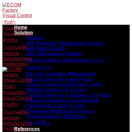
Skip
to
content
Home
Solution
Solution
IIoT Production Management System
IIoT Andon System
OEE Management System
Visual Control & Digital Clock สำหรับ
อุตสาหกรรม
Machine Downtime Management
Visual Control For Factory Audit
Andon System & Cycle Time Control
Big Data Display For Factory
Visual Control For Production Line Paint
Factory Production Data Collection
Synchronize Clocks System
Preventive Maintenance Service
Smart Production Monitoring
ไก่แจ้งเตือน
References