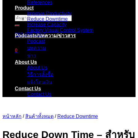
References
Product
Improve Productivity
ค้นหา:
Reduce Downtime
Increase Capacity
Factory Visual Control System
083-096-2657
Podcasts/บทความ/ข่าวสาร
Podcast
บทความ
0
ข่าว
About Us
ตะกร้าสินค้า
About Us
วิธีการสั้งซื้อ
ไม่มีสินค้าในตะกร้า
แจ้งโอนเงิน
Contact Us
Contact Us
หน้าหลัก
/
สินค้าทั้งหมด
/
Reduce Downtime
Reduce Down Time – สำหรับ