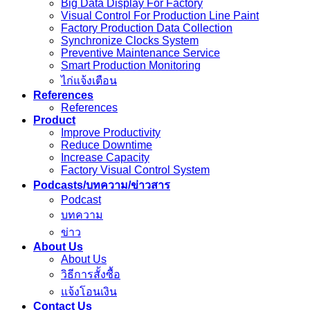
Big Data Display For Factory
Visual Control For Production Line Paint
Factory Production Data Collection
Synchronize Clocks System
Preventive Maintenance Service
Smart Production Monitoring
ไก่แจ้งเตือน
References
References
Product
Improve Productivity
Reduce Downtime
Increase Capacity
Factory Visual Control System
Podcasts/บทความ/ข่าวสาร
Podcast
บทความ
ข่าว
About Us
About Us
วิธีการสั้งซื้อ
แจ้งโอนเงิน
Contact Us