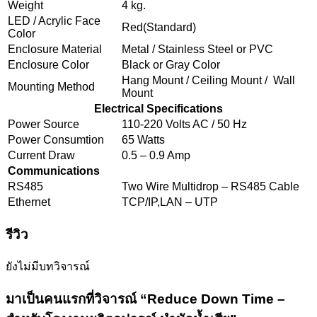
Weight
4 kg.
LED / Acrylic Face
Red(Standard)
Color
Enclosure Material
Metal / Stainless Steel or PVC
Enclosure Color
Black or Gray Color
Hang Mount / Ceiling Mount / Wall
Mounting Method
Mount
Electrical Specifications
Power Source
110-220 Volts AC / 50 Hz
Power Consumtion
65 Watts
Current Draw
0.5 – 0.9 Amp
Communications
RS485
Two Wire Multidrop – RS485 Cable
Ethernet
TCP/IP,LAN – UTP
รีวิว
ยังไม่มีบทวิจารณ์
มาเป็นคนแรกที่วิจารณ์ “Reduce Down Time –