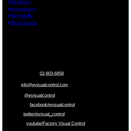
เกี่ยวกับเรา
ผลงานของเรา
วิธีการสั่งซื้อ
วิธีแจ้งโอนเงิน
ข้อมูลติดต่อ
325 ถ.กาญจนาภิเษก แขวงหลักสอง เขตบางแค
กรุงเทพฯ 10160
เบอร์โทรติดต่อ :
02-803-6858
อีเมล :
info@evisualcontrol.com
Line ID :
@evisualcontrol
Facebook :
facebook/evisualcontrol
Twitter :
twitter/evisual_control
Youtube :
youtube/Factory Visual Control