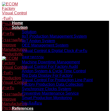
Skip
to
content
Home
Solution
Solution
IIoT Production Management System
IIoT Andon System
OEE Management System
Visual Control & Digital Clock สำหรับ
อุตสาหกรรม
Machine Downtime Management
Visual Control For Factory Audit
Andon System & Cycle Time Control
Big Data Display For Factory
Visual Control For Production Line Paint
Factory Production Data Collection
Synchronize Clocks System
Preventive Maintenance Service
Smart Production Monitoring
ไก่แจ้งเตือน
References