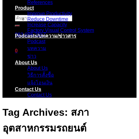
References
Product
Improve Productivity
ค้นหา:
Reduce Downtime
Increase Capacity
Factory Visual Control System
083-096-2657
Podcasts/บทความ/ข่าวสาร
Podcast
บทความ
0
ข่าว
About Us
ตะกร้าสินค้า
About Us
วิธีการสั้งซื้อ
ไม่มีสินค้าในตะกร้า
แจ้งโอนเงิน
Contact Us
Contact Us
Tag Archives:
สภา
อุตสาหกรรมรถยนต์