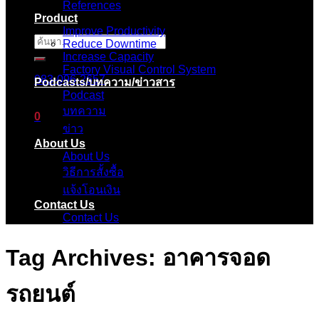
References
Product
Improve Productivity
ค้นหา:
Reduce Downtime
Increase Capacity
Factory Visual Control System
083-096-2657
Podcasts/บทความ/ข่าวสาร
Podcast
บทความ
0
ข่าว
About Us
ตะกร้าสินค้า
About Us
วิธีการสั้งซื้อ
ไม่มีสินค้าในตะกร้า
แจ้งโอนเงิน
Contact Us
Contact Us
Tag Archives:
อาคารจอด
รถยนต์