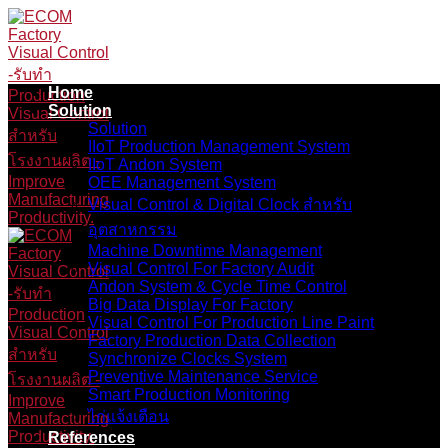
Skip
to
content
Home
Solution
Solution
IIoT Production Management System
IIoT Andon System
OEE Management System
Visual Control & Digital Clock สำหรับ
อุตสาหกรรม
Machine Downtime Management
Visual Control For Factory Audit
Andon System & Cycle Time Control
Big Data Display For Factory
Visual Control For Production Line Paint
Factory Production Data Collection
Synchronize Clocks System
Preventive Maintenance Service
Smart Production Monitoring
ไก่แจ้งเตือน
References