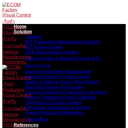
Skip
to
content
Home
Solution
Solution
IIoT Production Management System
IIoT Andon System
OEE Management System
Visual Control & Digital Clock สำหรับ
อุตสาหกรรม
Machine Downtime Management
Visual Control For Factory Audit
Andon System & Cycle Time Control
Big Data Display For Factory
Visual Control For Production Line Paint
Factory Production Data Collection
Synchronize Clocks System
Preventive Maintenance Service
Smart Production Monitoring
ไก่แจ้งเตือน
References