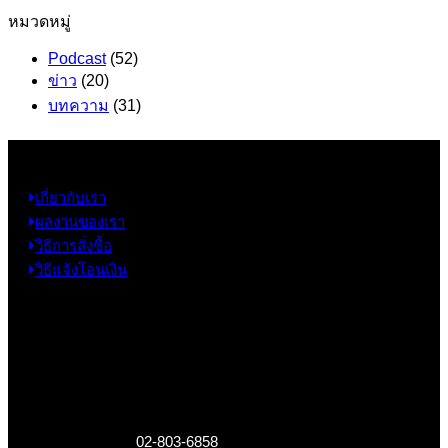
หมวดหมู่
Podcast
(52)
ข่าว
(20)
บทความ
(31)
ข้อมูล
เกี่ยวกับเรา
ผลงานของเรา
วิธีการสั่งซื้อ
วิธีแจ้งโอนเงิน
ข้อมูลติดต่อ
325 ถ.กาญจนาภิเษก แขวงหลักสอง เขตบางแค
กรุงเทพฯ 10160
เบอร์โทรติดต่อ :
02-803-6858