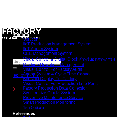
Skip
to
content
Home
Solution
Solution
IIoT Production Management System
IIoT Andon System
OEE Management System
Visual Control & Digital Clock สำหรับอุตสาหกรรม
ค้นหา:
Machine Downtime Management
Visual Control For Factory Audit
Andon System & Cycle Time Control
083-096-2657
Big Data Display For Factory
Visual Control For Production Line Paint
Factory Production Data Collection
0
Synchronize Clocks System
Preventive Maintenance Service
ตะกร้าสินค้า
Smart Production Monitoring
ไก่แจ้งเตือน
ไม่มีสินค้าในตะกร้า
References