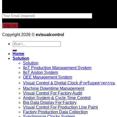
กรอกที่อยู่ Email ด้านล่าง
Copyright 2026 ©
evisualcontrol
ค้นหา:
Home
Solution
Solution
IIoT Production Management System
IIoT Andon System
OEE Management System
Visual Control & Digital Clock สำหรับอุตสาหกรรม
Machine Downtime Management
Visual Control For Factory Audit
Andon System & Cycle Time Control
Big Data Display For Factory
Visual Control For Production Line Paint
Factory Production Data Collection
Synchronize Clocks System