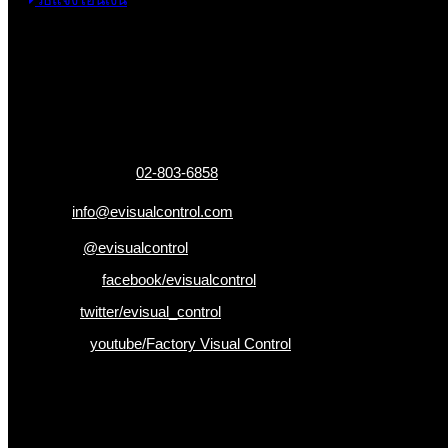
ข้อมูลติดต่อ
325 ถ.กาญจนาภิเษก แขวงหลักสอง เขตบางแค
กรุงเทพฯ 10160
เบอร์โทรติดต่อ :
02-803-6858
อีเมล :
info@evisualcontrol.com
Line ID :
@evisualcontrol
Facebook :
facebook/evisualcontrol
Twitter :
twitter/evisual_control
Youtube :
youtube/Factory Visual Control
เป็นคนแรกที่ได้รู้ก่อนใคร
รับข่าวสาร , Promotion และ ข้อเสนอสุดพิเศษก่อนใคร เพียงกรอก Emai