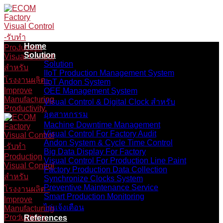
Skip
to
content
Home
Solution
Solution
IIoT Production Management System
IIoT Andon System
OEE Management System
Visual Control & Digital Clock สำหรับ
อุตสาหกรรม
Machine Downtime Management
Visual Control For Factory Audit
Andon System & Cycle Time Control
Big Data Display For Factory
Visual Control For Production Line Paint
Factory Production Data Collection
Synchronize Clocks System
Preventive Maintenance Service
Smart Production Monitoring
ไก่แจ้งเตือน
References