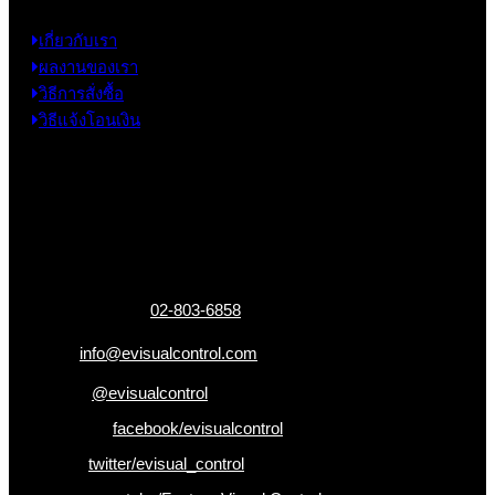
เกี่ยวกับเรา
ผลงานของเรา
วิธีการสั่งซื้อ
วิธีแจ้งโอนเงิน
ข้อมูลติดต่อ
325 ถ.กาญจนาภิเษก แขวงหลักสอง เขตบางแค
กรุงเทพฯ 10160
เบอร์โทรติดต่อ :
02-803-6858
อีเมล :
info@evisualcontrol.com
Line ID :
@evisualcontrol
Facebook :
facebook/evisualcontrol
Twitter :
twitter/evisual_control