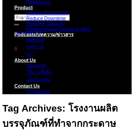
References
Product
Improve Productivity
ค้นหา:
Reduce Downtime
Increase Capacity
Factory Visual Control System
083-096-2657
Podcasts/บทความ/ข่าวสาร
Podcast
บทความ
0
ข่าว
About Us
ตะกร้าสินค้า
About Us
วิธีการสั้งซื้อ
ไม่มีสินค้าในตะกร้า
แจ้งโอนเงิน
Contact Us
Contact Us
Tag Archives:
โรงงานผลิต
บรรจุภัณฑ์ที่ทำจากกระดาษ