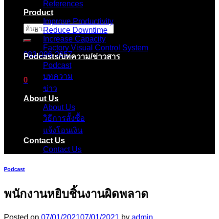
References
Product
Improve Productivity
ค้นหา:
Reduce Downtime
Increase Capacity
Factory Visual Control System
083-096-2657
Podcasts/บทความ/ข่าวสาร
Podcast
บทความ
0
ข่าว
About Us
ตะกร้าสินค้า
About Us
วิธีการสั้งซื้อ
ไม่มีสินค้าในตะกร้า
แจ้งโอนเงิน
Contact Us
Contact Us
Podcast
พนักงานหยิบชิ้นงานผิดพลาด
Posted on
07/01/2021
07/01/2021
by
admin