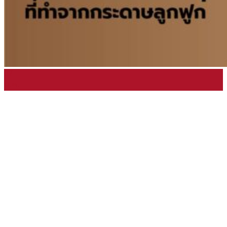
07
ม.ค.