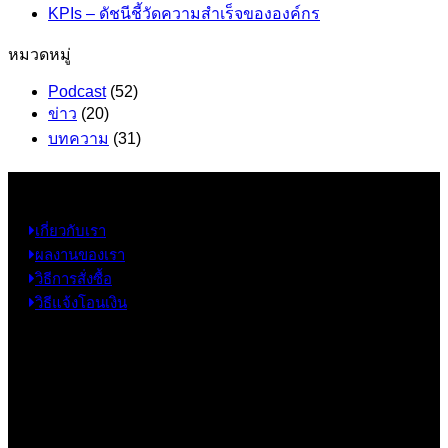
KPIs – ดัชนีชี้วัดความสำเร็จขององค์กร
หมวดหมู่
Podcast
(52)
ข่าว
(20)
บทความ
(31)
ข้อมูล
เกี่ยวกับเรา
ผลงานของเรา
วิธีการสั่งซื้อ
วิธีแจ้งโอนเงิน
ข้อมูลติดต่อ
325 ถ.กาญจนาภิเษก แขวงหลักสอง เขตบางแค
กรุงเทพฯ 10160