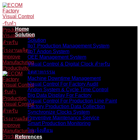
Skip
to
content
Home
Solution
Solution
IIoT Production Management System
IIoT Andon System
OEE Management System
Visual Control & Digital Clock สำหรับ
อุตสาหกรรม
Machine Downtime Management
Visual Control For Factory Audit
Andon System & Cycle Time Control
Big Data Display For Factory
Visual Control For Production Line Paint
Factory Production Data Collection
Synchronize Clocks System
Preventive Maintenance Service
Smart Production Monitoring
ไก่แจ้งเตือน
References