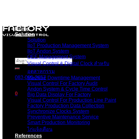
Skip
to
content
Home
Solution
Solution
IIoT Production Management System
IIoT Andon System
OEE Management System
ค้นหา:
Visual Control & Digital Clock สำหรับ
อุตสาหกรรม
083-096-2657
Machine Downtime Management
Visual Control For Factory Audit
Andon System & Cycle Time Control
0
Big Data Display For Factory
Visual Control For Production Line Paint
Factory Production Data Collection
ตะกร้าสินค้า
Synchronize Clocks System
Preventive Maintenance Service
ไม่มีสินค้าในตะกร้า
Smart Production Monitoring
ไก่แจ้งเตือน
References