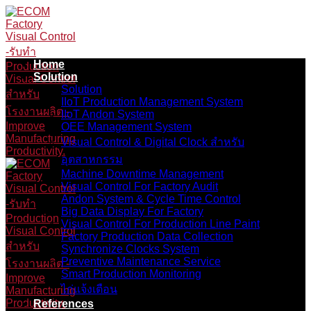
Skip
to
content
Home
Solution
Solution
IIoT Production Management System
IIoT Andon System
OEE Management System
Visual Control & Digital Clock สำหรับ
อุตสาหกรรม
Machine Downtime Management
Visual Control For Factory Audit
Andon System & Cycle Time Control
Big Data Display For Factory
Visual Control For Production Line Paint
Factory Production Data Collection
Synchronize Clocks System
Preventive Maintenance Service
Smart Production Monitoring
ไก่แจ้งเตือน
References