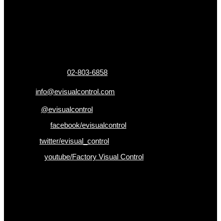
ข้อมูลติดต่อ
325 ถ.กาญจนาภิเษก แขวงหลักสอง เขตบางแค
กรุงเทพฯ 10160
เบอร์โทรติดต่อ :
02-803-6858
อีเมล :
info@evisualcontrol.com
Line ID :
@evisualcontrol
Facebook :
facebook/evisualcontrol
Twitter :
twitter/evisual_control
Youtube :
youtube/Factory Visual Control
เป็นคนแรกที่ได้รู้ก่อนใคร
รับข่าวสาร , Promotion และ ข้อเสนอสุดพิเศษก่อนใคร เพียงกรอก
Email เพื่อรับข่าวสารจากเรา