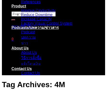
References
Product
Improve Productivity
ค้นหา:
Reduce Downtime
Increase Capacity
Factory Visual Control System
083-096-2657
Podcasts/บทความ/ข่าวสาร
Podcast
บทความ
0
ข่าว
About Us
ตะกร้าสินค้า
About Us
วิธีการสั้งซื้อ
ไม่มีสินค้าในตะกร้า
แจ้งโอนเงิน
Contact Us
Contact Us
Tag Archives:
4M