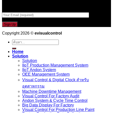
กรอกที่อยู่ Email ด้านล่าง
Copyright 2026 ©
evisualcontrol
ค้นหา:
Home
Solution
Solution
IIoT Production Management System
IIoT Andon System
OEE Management System
Visual Control & Digital Clock สำหรับ
อุตสาหกรรม
Machine Downtime Management
Visual Control For Factory Audit
Andon System & Cycle Time Control
Big Data Display For Factory
Visual Control For Production Line Paint