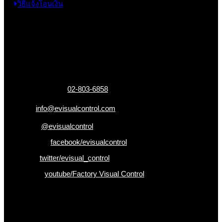
วิธีแจ้งโอนเงิน
ข้อมูลติดต่อ
325 ถ.กาญจนาภิเษก แขวงหลักสอง เขตบางแค
กรุงเทพฯ 10160
เบอร์โทรติดต่อ :
02-803-6858
อีเมล :
info@evisualcontrol.com
Line ID :
@evisualcontrol
Facebook :
facebook/evisualcontrol
Twitter :
twitter/evisual_control
Youtube :
youtube/Factory Visual Control
เป็นคนแรกที่ได้รู้ก่อนใคร
รับข่าวสาร , Promotion และ ข้อเสนอสุดพิเศษก่อนใคร เพียงกรอก