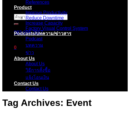
References
Product
Improve Productivity
ค้นหา:
Reduce Downtime
Increase Capacity
Factory Visual Control System
083-096-2657
Podcasts/บทความ/ข่าวสาร
Podcast
บทความ
0
ข่าว
About Us
ตะกร้าสินค้า
About Us
วิธีการสั้งซื้อ
ไม่มีสินค้าในตะกร้า
แจ้งโอนเงิน
Contact Us
Contact Us
Tag Archives:
Event