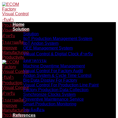
Skip
to
content
Home
Solution
Solution
IIoT Production Management System
IIoT Andon System
OEE Management System
Visual Control & Digital Clock สำหรับ
อุตสาหกรรม
Machine Downtime Management
Visual Control For Factory Audit
Andon System & Cycle Time Control
Big Data Display For Factory
Visual Control For Production Line Paint
Factory Production Data Collection
Synchronize Clocks System
Preventive Maintenance Service
Smart Production Monitoring
ไก่แจ้งเตือน
References