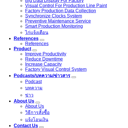
Big Data Display For Factory
Visual Control For Production Line Paint
Factory Production Data Collection
Synchronize Clocks System
Preventive Maintenance Service
Smart Production Monitoring
ไก่แจ้งเตือน
References
References
Product
Improve Productivity
Reduce Downtime
Increase Capacity
Factory Visual Control System
Podcasts/บทความ/ข่าวสาร
Podcast
บทความ
ข่าว
About Us
About Us
วิธีการสั้งซื้อ
แจ้งโอนเงิน
Contact Us