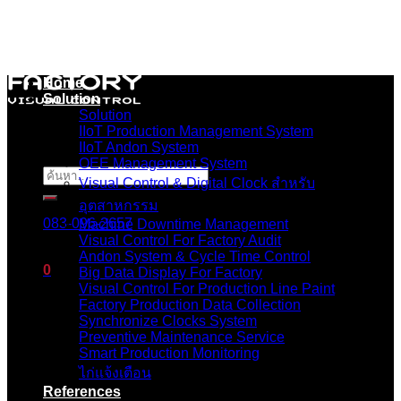
Skip
to
content
Home
Solution
Solution
IIoT Production Management System
IIoT Andon System
OEE Management System
ค้นหา:
Visual Control & Digital Clock สำหรับ
อุตสาหกรรม
083-096-2657
Machine Downtime Management
Visual Control For Factory Audit
Andon System & Cycle Time Control
0
Big Data Display For Factory
Visual Control For Production Line Paint
Factory Production Data Collection
ตะกร้าสินค้า
Synchronize Clocks System
Preventive Maintenance Service
ไม่มีสินค้าในตะกร้า
Smart Production Monitoring
ไก่แจ้งเตือน
References