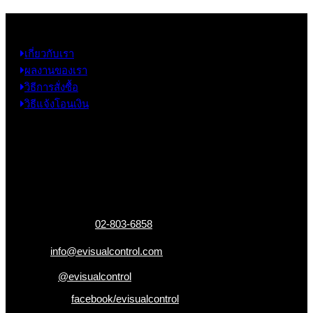
ข้อมูล
เกี่ยวกับเรา
ผลงานของเรา
วิธีการสั่งซื้อ
วิธีแจ้งโอนเงิน
ข้อมูลติดต่อ
325 ถ.กาญจนาภิเษก แขวงหลักสอง เขตบางแค
กรุงเทพฯ 10160
เบอร์โทรติดต่อ :
02-803-6858
อีเมล :
info@evisualcontrol.com
Line ID :
@evisualcontrol
Facebook :
facebook/evisualcontrol