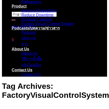
References
Product
Improve Productivity
ค้นหา:
Reduce Downtime
Increase Capacity
Factory Visual Control System
083-096-2657
Podcasts/บทความ/ข่าวสาร
Podcast
บทความ
0
ข่าว
About Us
ตะกร้าสินค้า
About Us
วิธีการสั้งซื้อ
ไม่มีสินค้าในตะกร้า
แจ้งโอนเงิน
Contact Us
Contact Us
Tag Archives:
FactoryVisualControlSystem