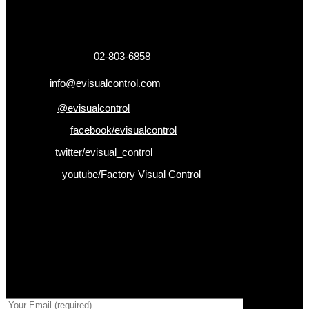
325 ถ.กาญจนาภิเษก แขวงหลักสอง เขตบางแค
กรุงเทพฯ 10160
เบอร์โทรติดต่อ :
02-803-6858
อีเมล :
info@evisualcontrol.com
Line ID :
@evisualcontrol
Facebook :
facebook/evisualcontrol
Twitter :
twitter/evisual_control
Youtube :
youtube/Factory Visual Control
เป็นคนแรกที่ได้รู้ก่อนใคร
รับข่าวสาร , Promotion และ ข้อเสนอสุดพิเศษก่อนใคร เพียงกรอก
Email เพื่อรับข่าวสารจากเรา
กรอกที่อยู่ Email ด้านล่าง