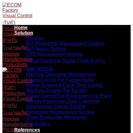
Skip
to
content
Home
Solution
Solution
IIoT Production Management System
IIoT Andon System
OEE Management System
Visual Control & Digital Clock สำหรับ
อุตสาหกรรม
Machine Downtime Management
Visual Control For Factory Audit
Andon System & Cycle Time Control
Big Data Display For Factory
Visual Control For Production Line Paint
Factory Production Data Collection
Synchronize Clocks System
Preventive Maintenance Service
Smart Production Monitoring
ไก่แจ้งเตือน
References