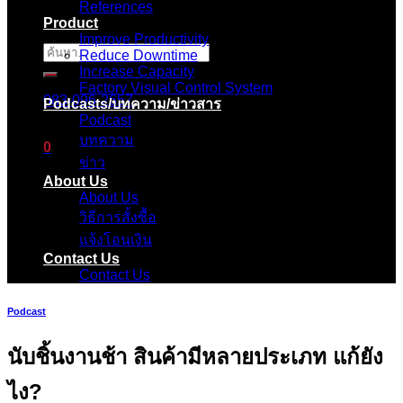
References
Product
Improve Productivity
ค้นหา:
Reduce Downtime
Increase Capacity
Factory Visual Control System
083-096-2657
Podcasts/บทความ/ข่าวสาร
Podcast
บทความ
0
ข่าว
About Us
ตะกร้าสินค้า
About Us
วิธีการสั้งซื้อ
ไม่มีสินค้าในตะกร้า
แจ้งโอนเงิน
Contact Us
Contact Us
Podcast
นับชิ้นงานช้า สินค้ามีหลายประเภท แก้ยัง
ไง?