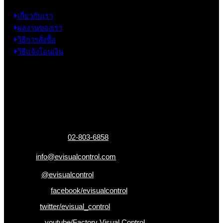
เกี่ยวกับเรา
ผลงานของเรา
วิธีการสั่งซื้อ
วิธีแจ้งโอนเงิน
ข้อมูลติดต่อ
325 ถ.กาญจนาภิเษก แขวงหลักสอง เขตบางแค
กรุงเทพฯ 10160
เบอร์โทรติดต่อ :
02-803-6858
อีเมล :
info@evisualcontrol.com
Line ID :
@evisualcontrol
Facebook :
facebook/evisualcontrol
Twitter :
twitter/evisual_control
Youtube :
youtube/Factory Visual Control