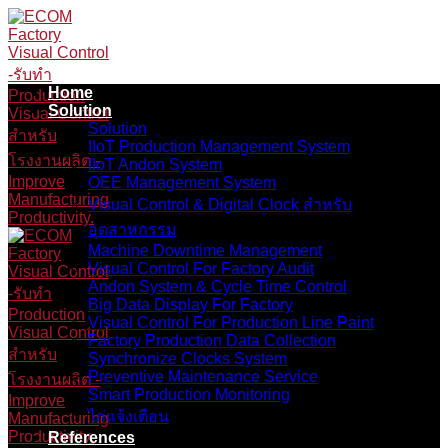
Skip
to
content
Home
Solution
Solution
IIoT Production Management System
IIoT Andon System
OEE Management System
Visual Control & Digital Clock สำหรับ
อุตสาหกรรม
Machine Downtime Management
Visual Control For Factory Audit
Andon System & Cycle Time Control
Big Data Display For Factory
Visual Control For Production Line Paint
Factory Production Data Collection
Synchronize Clocks System
Preventive Maintenance Service
Smart Production Monitoring
ไก่แจ้งเตือน
References