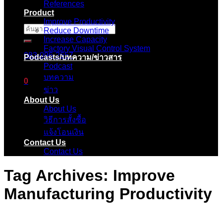
References
Product
Improve Productivity
ค้นหา:
Reduce Downtime
Increase Capacity
Factory Visual Control System
083-096-2657
Podcasts/บทความ/ข่าวสาร
Podcast
บทความ
0
ข่าว
About Us
ตะกร้าสินค้า
About Us
วิธีการสั้งซื้อ
ไม่มีสินค้าในตะกร้า
แจ้งโอนเงิน
Contact Us
Contact Us
Tag Archives:
Improve
Manufacturing Productivity