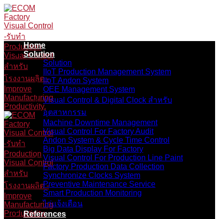
Skip
to
content
Home
Solution
Solution
IIoT Production Management System
IIoT Andon System
OEE Management System
Visual Control & Digital Clock สำหรับ
อุตสาหกรรม
Machine Downtime Management
Visual Control For Factory Audit
Andon System & Cycle Time Control
Big Data Display For Factory
Visual Control For Production Line Paint
Factory Production Data Collection
Synchronize Clocks System
Preventive Maintenance Service
Smart Production Monitoring
ไก่แจ้งเตือน
References