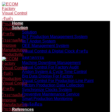
Skip
to
content
Home
Solution
Solution
IIoT Production Management System
IIoT Andon System
OEE Management System
Visual Control & Digital Clock สำหรับ
อุตสาหกรรม
Machine Downtime Management
Visual Control For Factory Audit
Andon System & Cycle Time Control
Big Data Display For Factory
Visual Control For Production Line Paint
Factory Production Data Collection
Synchronize Clocks System
Preventive Maintenance Service
Smart Production Monitoring
ไก่แจ้งเตือน
References