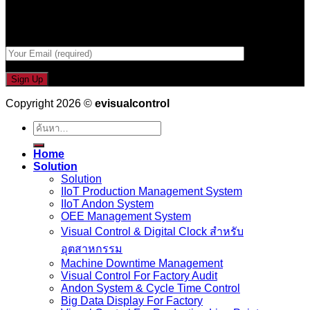
กรอกที่อยู่ Email ด้านล่าง
Copyright 2026 ©
evisualcontrol
ค้นหา:
Home
Solution
Solution
IIoT Production Management System
IIoT Andon System
OEE Management System
Visual Control & Digital Clock สำหรับ
อุตสาหกรรม
Machine Downtime Management
Visual Control For Factory Audit
Andon System & Cycle Time Control
Big Data Display For Factory