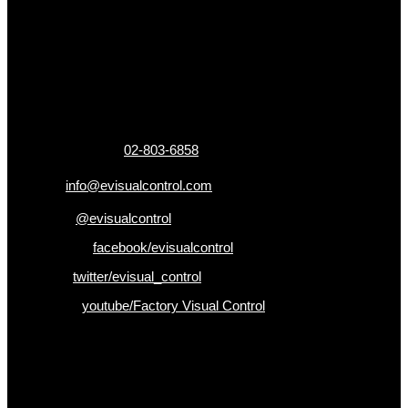
ข้อมูลติดต่อ
325 ถ.กาญจนาภิเษก แขวงหลักสอง เขตบางแค
กรุงเทพฯ 10160
เบอร์โทรติดต่อ :
02-803-6858
อีเมล :
info@evisualcontrol.com
Line ID :
@evisualcontrol
Facebook :
facebook/evisualcontrol
Twitter :
twitter/evisual_control
Youtube :
youtube/Factory Visual Control
เป็นคนแรกที่ได้รู้ก่อนใคร
รับข่าวสาร , Promotion และ ข้อเสนอสุดพิเศษก่อนใคร เพียงกรอก
Email เพื่อรับข่าวสารจากเรา