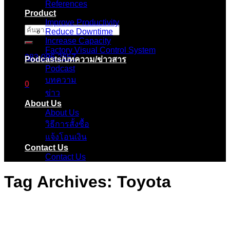
References
Product
Improve Productivity
ค้นหา:
Reduce Downtime
Increase Capacity
Factory Visual Control System
083-096-2657
Podcasts/บทความ/ข่าวสาร
Podcast
บทความ
0
ข่าว
About Us
ตะกร้าสินค้า
About Us
วิธีการสั้งซื้อ
ไม่มีสินค้าในตะกร้า
แจ้งโอนเงิน
Contact Us
Contact Us
Tag Archives:
Toyota