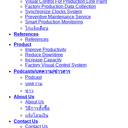
Visual Control For Production Line Paint
Factory Production Data Collection
Synchronize Clocks System
Preventive Maintenance Service
Smart Production Monitoring
ไก่แจ้งเตือน
References
References
Product
Improve Productivity
Reduce Downtime
Increase Capacity
Factory Visual Control System
Podcasts/บทความ/ข่าวสาร
Podcast
บทความ
ข่าว
About Us
About Us
วิธีการสั้งซื้อ
แจ้งโอนเงิน
Contact Us
Contact Us