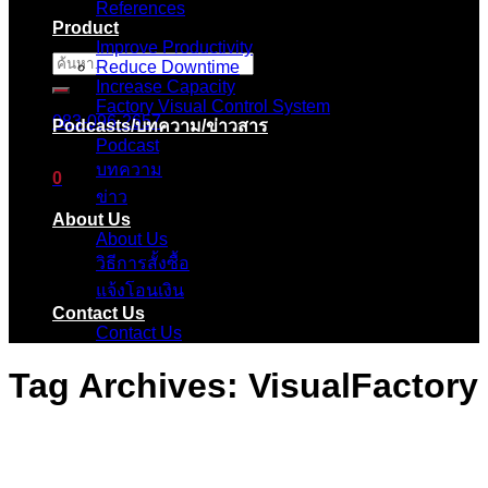
References
Product
Improve Productivity
ค้นหา:
Reduce Downtime
Increase Capacity
Factory Visual Control System
083-096-2657
Podcasts/บทความ/ข่าวสาร
Podcast
บทความ
0
ข่าว
About Us
ตะกร้าสินค้า
About Us
วิธีการสั้งซื้อ
ไม่มีสินค้าในตะกร้า
แจ้งโอนเงิน
Contact Us
Contact Us
Tag Archives:
VisualFactory