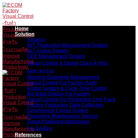
Skip
to
content
Home
Solution
Solution
IIoT Production Management System
IIoT Andon System
OEE Management System
Visual Control & Digital Clock สำหรับ
อุตสาหกรรม
Machine Downtime Management
Visual Control For Factory Audit
Andon System & Cycle Time Control
Big Data Display For Factory
Visual Control For Production Line Paint
Factory Production Data Collection
Synchronize Clocks System
Preventive Maintenance Service
Smart Production Monitoring
ไก่แจ้งเตือน
References