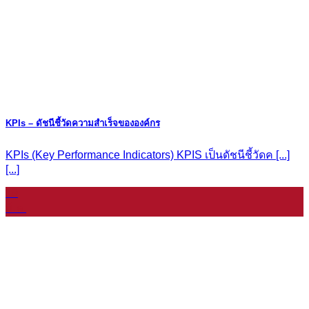
KPIs – ดัชนีชี้วัดความสำเร็จขององค์กร
KPIs (Key Performance Indicators) KPIS เป็นดัชนีชี้วัดค [...]
[...]
19
มี.ค.