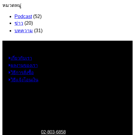
หมวดหมู่
Podcast
(52)
ข่าว
(20)
บทความ
(31)
ข้อมูล
เกี่ยวกับเรา
ผลงานของเรา
วิธีการสั่งซื้อ
วิธีแจ้งโอนเงิน
ข้อมูลติดต่อ
325 ถ.กาญจนาภิเษก แขวงหลักสอง เขตบางแค
กรุงเทพฯ 10160
เบอร์โทรติดต่อ :
02-803-6858