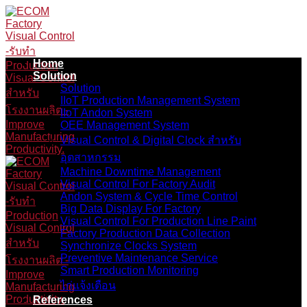
Skip
to
content
Home
Solution
Solution
IIoT Production Management System
IIoT Andon System
OEE Management System
Visual Control & Digital Clock สำหรับ
อุตสาหกรรม
Machine Downtime Management
Visual Control For Factory Audit
Andon System & Cycle Time Control
Big Data Display For Factory
Visual Control For Production Line Paint
Factory Production Data Collection
Synchronize Clocks System
Preventive Maintenance Service
Smart Production Monitoring
ไก่แจ้งเตือน
References