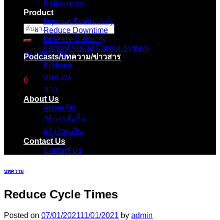
References
Product
Improve Productivity
ค้นหา:
Reduce Downtime
Increase Capacity
Factory Visual Control System
083-096-2657
Podcasts/บทความ/ข่าวสาร
Podcast
บทความ
0
ข่าว
About Us
ตะกร้าสินค้า
About Us
วิธีการสั้งซื้อ
ไม่มีสินค้าในตะกร้า
แจ้งโอนเงิน
Contact Us
Contact Us
บทความ
Reduce Cycle Times
Posted on
07/01/2021
11/01/2021
by
admin