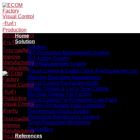
Skip
to
content
Home
Solution
Solution
IIoT Production Management System
IIoT Andon System
OEE Management System
Visual Control & Digital Clock สำหรับอุตสาหกรรม
Machine Downtime Management
Visual Control For Factory Audit
Andon System & Cycle Time Control
Big Data Display For Factory
Visual Control For Production Line Paint
Factory Production Data Collection
Synchronize Clocks System
Preventive Maintenance Service
Smart Production Monitoring
ไก่แจ้งเตือน
References