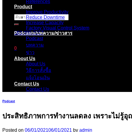
References
Product
Improve Productivity
Reduce Downtime
ค้นหา:
Increase Capacity
Factory Visual Control System
083-096-2657
Podcasts/บทความ/ข่าวสาร
Podcast
บทความ
0
ข่าว
About Us
ตะกร้าสินค้า
About Us
วิธีการสั้งซื้อ
ไม่มีสินค้าในตะกร้า
แจ้งโอนเงิน
Contact Us
Contact Us
Podcast
ประสิทธิภาพการทำงานลดลง เพราะไม่รู้อุณห
Posted on
06/01/2021
06/01/2021
by
admin